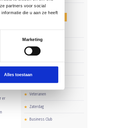
ze partners voor social
nformatie die u aan ze heeft
CATEGORIEËN
Clubnieuws
ud
Marketing
Senioren
Junioren
lgende
Pupillen
Alles toestaan
Dames
r ook
Veteranen
r er
Zaterdag
en
Business Club