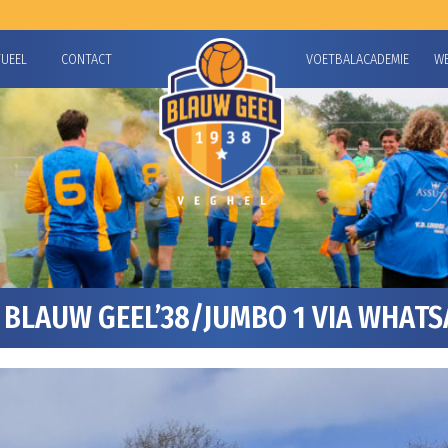
TUEEL
CONTACT
VOETBALACADEMIE
W
BLAUW GEEL’38/JUMBO 1 VIA WHAT