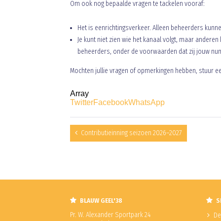
Om ook nog bepaalde vragen te tackelen vooraf:
Het is eenrichtingsverkeer. Alleen beheerders kunne
Je kunt niet zien wie het kanaal volgt, maar anderen 
beheerders, onder de voorwaarden dat zij jouw nu
Mochten jullie vragen of opmerkingen hebben, stuur e
Array
Twitter
Facebook
WhatsApp
Contributieinning seizoen 2026–2027
BLAUW GEEL'38
S
Pr. W. Alexander Sportpark 24
De