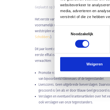
websiteverkeer te analyseren
Geplaatst op 3 juli 2026 • 9:00 •
Nieuws
•
Clubnieuws
media, adverteren en analys
verstrekt of die ze hebben v
Het eerste van Blauw Geel’38/JUMBO was al te volgen 
voornamelijk met liveverslag van het eerste elftal. In
Toestemmingsselectie
wedstrijden vooraf met de aankondigingen, maar nade
Noodzakelijk
Schobbers
).
Dit jaar komt daar iets nieuws bij. Je kunt vanaf kome
eerste elftal is namelijk een WhatsApp kanaal aangem
verwachten:
Weigeren
Promotie rondom wedstrijden. Denk aan aankondige
van bijvoorbeeld Kliknieuws of de tegenstander.
Livescores. Geen uitgebreide liveverslagen. Daarvoor
gescoord is (en als er door Blauw Geel gescoord is 
Verslagen en eventueel krantenartikelen over het ee
ook verslagen van onze tegenstanders.