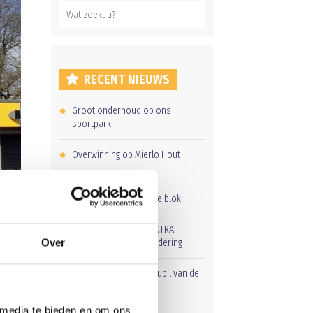
RECENT NIEUWS
Groot onderhoud op ons
sportpark
Overwinning op Mierlo Hout
Gelijkspel in eerste
oefenwedstrijd tweede blok
Uitnodiging voor de EXTRA
Over
Algemene Ledenvergadering
Word jij de volgende Pupil van de
Week bij BlauwGeel?
 media te bieden en om ons