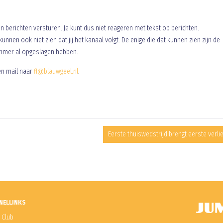
n berichten versturen. Je kunt dus niet reageren met tekst op berichten.
kunnen ook niet zien dat jij het kanaal volgt. De enige die dat kunnen zien zijn de
mmer al opgeslagen hebben.
en mail naar
fl@blauwgeel.nl
.
Eerste thuiswedstrijd brengt eerste verli
NELLINKS
 Club