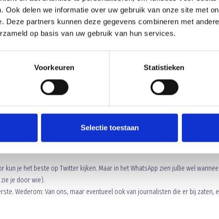
. Ook delen we informatie over uw gebruik van onze site met on
e. Deze partners kunnen deze gegevens combineren met andere i
erzameld op basis van uw gebruik van hun services.
via social media zoals
Twitter
of
Instagram
. Op Twitter zijn we het actiefste,
stagram is daar bij gekomen 2 seizoenen terug. Hierin promootte we eerst de
rhand ook met een kort verslagje en wat foto’s (voornamelijk gemaakt door
Ru
Voorkeuren
Statistieken
nd seizoen de verrichtingen volgen van ons eerste elftal via WhatsApp. Voor ons
aakt. Je kunt er in komen door op
deze link
te klikken. Hierin kunnen jullie het vo
Selectie toestaan
n van de wedstrijd, maar ook de voorbeschouwingen. Van Blauw Geel zelf, maa
 kun je het beste op Twitter kijken. Maar in het WhatsApp zien jullie wel wannee
zie je door wie).
rste. Wederom: Van ons, maar eventueel ook van journalisten die er bij zaten, 