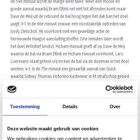
de 59e minuut wordt de marge weer twee. Weer een mooie en
goede aanval waarbij Bram Eltink net niet tot afronden komt maar
Dave de Meij uit de rebound de bal hoog tegen het dak ban het doel
jaagt: 3-1. In de 66e minuut zowaar een noodzakelijk optreden van
Jordy Zielschot. Hij voorkomt met een geweldige actie de
hernieuwde Haagse aansluitingstreffer. Drie minuten later wordt
het duel definitief beslist. Hicham Haouat geeft af op Dave de Meij
waarna de bal via Bram Eltink en Hicham Haouat voorkomt. Lars
Loermans staat geheel vrij en kan de bal via de doelman in het doel
werken: 4-1. In de 75e minuut een gevaarlijk aanval van Quick
waarbij Sidney Thomas Victorino Kasteneer in ht strafschop gebied
kan doordringen maar hij zijn bal via Robin Voets op het dak van het
doel ziet vallen. In de 78e minuut is het Jordy Zielschot die met
gevaar voor eigen lijf en lede erger voorkomt en even behandeld
Toestemming
Details
Over
moet worden evenals de Quick aanvaller. In de 81e minuut wordt de
5-1 verhinderd door de Quick defensie als zijn inzetten van Robin
Voets en Lars Loermans worden geblokt. In de 87e minuut nog een
Deze website maakt gebruik van cookies
redding van Jordy Zielschot maar de overwinning kwam geen
moment meer in gevaar.
We gebruiken cookies om content en advertenties te