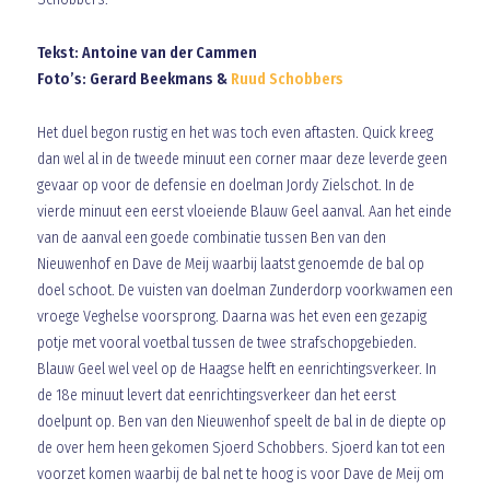
Tekst: Antoine van der Cammen
Foto’s: Gerard Beekmans &
Ruud Schobbers
Het duel begon rustig en het was toch even aftasten. Quick kreeg
dan wel al in de tweede minuut een corner maar deze leverde geen
gevaar op voor de defensie en doelman Jordy Zielschot. In de
vierde minuut een eerst vloeiende Blauw Geel aanval. Aan het einde
van de aanval een goede combinatie tussen Ben van den
Nieuwenhof en Dave de Meij waarbij laatst genoemde de bal op
doel schoot. De vuisten van doelman Zunderdorp voorkwamen een
vroege Veghelse voorsprong. Daarna was het even een gezapig
potje met vooral voetbal tussen de twee strafschopgebieden.
Blauw Geel wel veel op de Haagse helft en eenrichtingsverkeer. In
de 18e minuut levert dat eenrichtingsverkeer dan het eerst
doelpunt op. Ben van den Nieuwenhof speelt de bal in de diepte op
de over hem heen gekomen Sjoerd Schobbers. Sjoerd kan tot een
voorzet komen waarbij de bal net te hoog is voor Dave de Meij om