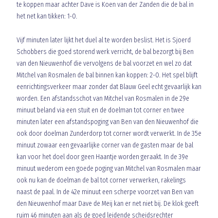
te koppen maar achter Dave is Koen van der Zanden die de bal in
het net kan tikken: 1-0.
Vijf minuten later lijkt het duel al te worden beslist. Het is Sjoerd
Schobbers die goed storend werk verricht, de bal bezorgt bij Ben
van den Nieuwenhof die vervolgens de bal voorzet en wel zo dat
Mitchel van Rosmalen de bal binnen kan koppen: 2-0. Het spel blijft
eenrichtingsverkeer maar zonder dat Blauw Geel echt gevaarlijk kan
worden. Een afstandsschot van Mitchel van Rosmalen in de 29e
minuut beland via een stuit en de doelman tot corner en twee
minuten later een afstandspoging van Ben van den Nieuwenhof die
ook door doelman Zunderdorp tot corner wordt verwerkt. In de 35e
minuut zowaar een gevaarlijke corner van de gasten maar de bal
kan voor het doel door geen Haantje worden geraakt. In de 39e
minuut wederom een goede poging van Mitchel van Rosmalen maar
ook nu kan de doelman de bal tot corner verwerken, rakelings
naast de paal. In de 42e minuut een scherpe voorzet van Ben van
den Nieuwenhof maar Dave de Meij kan er net niet bij. De klok geeft
ruim 46 minuten aan als de goed leidende scheidsrechter