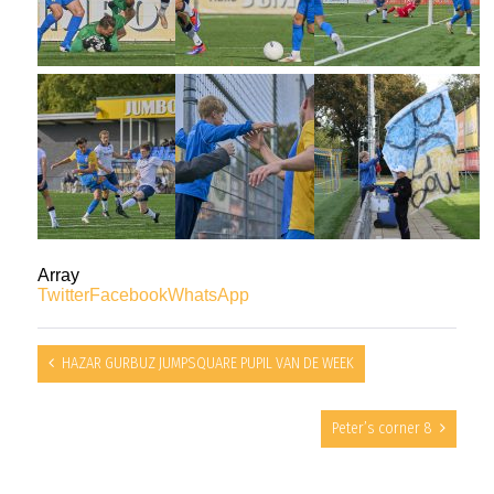
Array
Twitter
Facebook
WhatsApp
HAZAR GURBUZ JUMPSQUARE PUPIL VAN DE WEEK
Peter’s corner 8