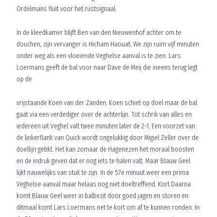
Ordelmans fluit voor het rustsignaal.
In de kleedkamer blijft Ben van den Nieuwenhof achter om te
douchen, zijn vervanger is Hicham Haouat. We zijn ruim vijf minuten
onder weg als een vloeiende Veghelse aanval is te zien. Lars
Loermans geeft de bal voor naar Dave de Meij die ineens terug legt
op de
vrijstaande Koen van der Zanden. Koen schiet op doel maar de bal
gaat via een verdediger over de achterlijn. Tot schrik van alles en
iedereen uit Veghel valt twee minuten later de 2-1. Een voorzet van
de linkerflank van Quick wordt ongelukkig door Migiel Zeller over de
doellijn getikt. Het kan zomaar de Hagenezen het moraal boosten
en de indruk geven dat er nog iets te halen valt. Maar Blauw Geel
lijkt nauwelijks van stuk te zijn. In de 57e minuut weer een prima
Veghelse aanval maar helaas nog niet doeltreffend. Kort Daarna
komt Blauw Geel weer in balbezit door goed jagen en storen en
ditmaal komt Lars Loermans net te kort om af te kunnen ronden. In