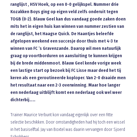
ranglijst , HSV Hoek, op een 0-0 gelijkspel. Nummer drie
Kozakken Boys ging op eigen veld zelfs onderuit tegen
TOGB (0-2). Blauw Geel kan dus vandaag goede zaken doen
mits het in eigen huis kan winnen van nummer zestien van
de ranglijst, het Haagse Quick. De Haantjes beleefde
afgelopen weekend een succesje door thuis met 4-3 te
winnen van FC ’s Gravenzande. Daarop wil men natuurlijk
graag op voortborduren on aansluiting te kunnen krijgen
bij de brede middenmoot. Blauw Geel kende vorige week
een lastige start op bezoek bij FC Lisse maar deed het tij
keren als een geroutineerde koploper. Van 2-0 draaide men
het resultaat naar een 2-3 overwinning. Maar hoe langer
een nederlaag uitblijft komt een nederlaag ook wel weer
dichterbij……
Trainer Maurice Verbunt kon vandaag eigenlijk over een fitte
selectie beschikken. Door omstandigheden had hij toch een wissel
in het basiselftal. Jay van Boxtel was daarin vervangen door Sjoerd
Schobbers.