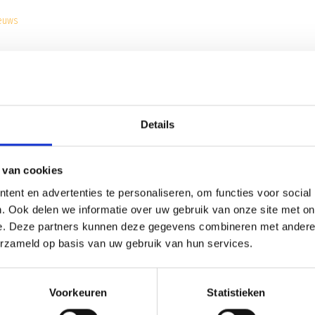
ieuws
EEK
el’38/JUMBO tegen
RKVV DEM
op
zondag 20 november om 14:00!
Details
 van cookies
ent en advertenties te personaliseren, om functies voor social
. Ook delen we informatie over uw gebruik van onze site met on
e. Deze partners kunnen deze gegevens combineren met andere i
pelen
erzameld op basis van uw gebruik van hun services.
Voorkeuren
Statistieken
e speler