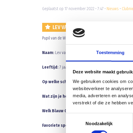
Geplaatst op 17 november 2022 • 7:47 •
Nieuws
•
Clubn
LEV VAN WANROOIJ PUPIL VAN DE W
Pupil van de Week bij de thuiswedstrijd van Blauw Ge
Toestemming
Naam:
Lev van Wanrooij
Leeftijd:
7 jaar
Deze website maakt gebruik
We gebruiken cookies om cont
Op welke school zit:
Bernadette, groep 4
websiteverkeer te analyseren
media, adverteren en analys
Wat zijn je hobby’s:
voetballen, afspreken, buiten s
verstrekt of die ze hebben v
Welk Blauw Geel elftal speel je:
JO8-7
Toestemmingsselectie
Noodzakelijk
Favoriete speler Blauw Geel 1:
Ik heb geen favoriet