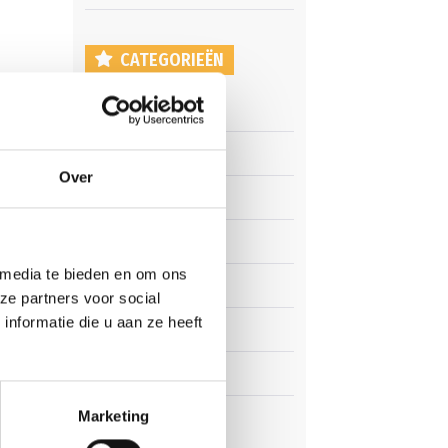
CATEGORIEËN
Clubnieuws
Senioren
Over
Junioren
Pupillen
 media te bieden en om ons
Dames
ze partners voor social
nformatie die u aan ze heeft
Veteranen
Zaterdag
Marketing
Business Club