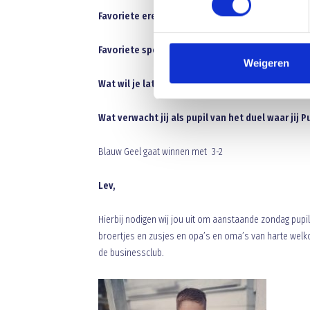
Favoriete eredivisieclub ben je:
Ajax
Favoriete speler in eredivisie:
Steven Berghuis
Weigeren
Wat wil je later worden:
Profvoetballer
Wat verwacht jij als pupil van het duel waar jij 
Blauw Geel gaat winnen met 3-2
Lev,
Hierbij nodigen wij jou uit om aanstaande zondag pupi
broertjes en zusjes en opa’s en oma’s van harte wel
de businessclub.