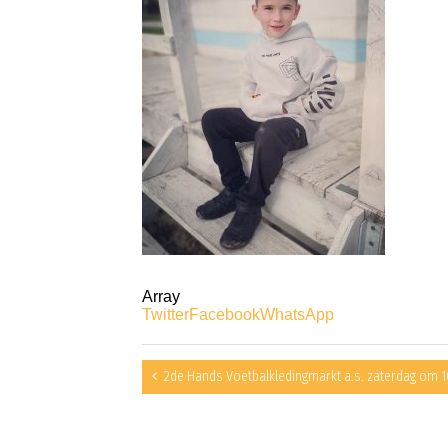
Array
Twitter
Facebook
WhatsApp
2de Hands Voetbalkledingmarkt a.s. zaterdag om 1