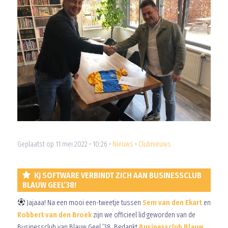
Geplaatst op 11 mei 2022 • 10:26 •
Nieuws
•
Clubnieuws
KJ SOFTWARE VERBINDT ZICH AAN BUSINESSCLUB
BLAUW GEEL’38!
Jajaaa! Na een mooi een-tweetje tussen
Sem van den Ekart
en
Robbert van den Broek
zijn we officieel lid geworden van de
Businessclub van Blauw Geel ’38. Bedankt
Businessclub Blauw