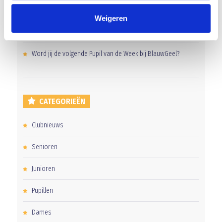
Gelijkspel in eerste oefenwedstrijd tweede blok
Weigeren
Uitnodiging voor de EXTRA Algemene Ledenvergadering
Word jij de volgende Pupil van de Week bij BlauwGeel?
CATEGORIEËN
Clubnieuws
Senioren
Junioren
Pupillen
Dames