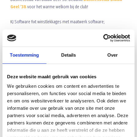
Geel ’38
voor het warme welkom bij de club!
KJ Software fixt winstlekkages met maatwerk software;
Verbindt, snijdt & buigt processen;
Om fouten te voorkomen, druk te verlagen..
.. en winst te verhogen;
Toestemming
Details
Over
Ontwikkelt, koppelt en automatiseert;
Waardoor bedrijven de leiding kunnen pakken.
Deze website maakt gebruik van cookies
Voor meer informatie:
https://www.kjsoftware.nl/
We gebruiken cookies om content en advertenties te
Wij heten KJ Software van harte welkom in onze
personaliseren, om functies voor social media te bieden
Businessclub!
en om ons websiteverkeer te analyseren. Ook delen we
informatie over uw gebruik van onze site met onze
Array
partners voor social media, adverteren en analyse. Deze
Twitter
Facebook
WhatsApp
partners kunnen deze gegevens combineren met andere
informatie die u aan ze heeft verstrekt of die ze hebben