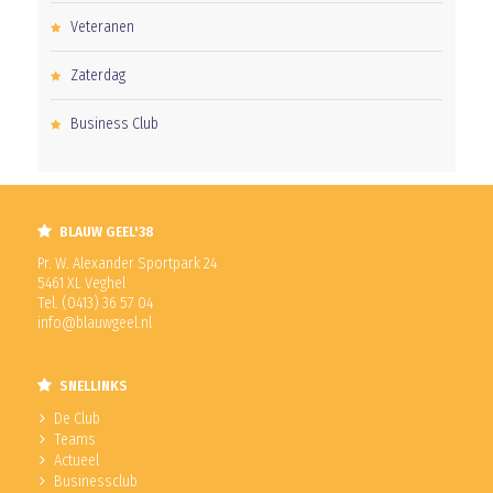
Veteranen
Zaterdag
Business Club
BLAUW GEEL'38
Pr. W. Alexander Sportpark 24
5461 XL Veghel
Tel. (0413) 36 57 04
info@blauwgeel.nl
SNELLINKS
De Club
Teams
Actueel
Businessclub