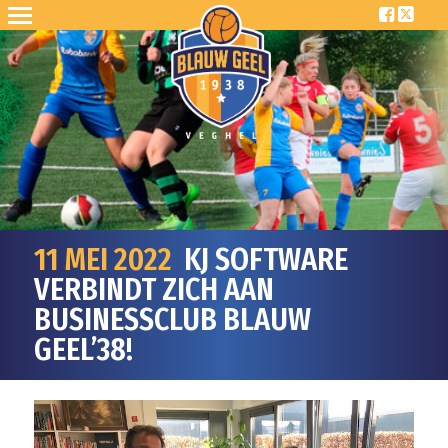
11 MEI 2022
KJ SOFTWARE
VERBINDT ZICH AAN
BUSINESSCLUB BLAUW
GEEL’38!