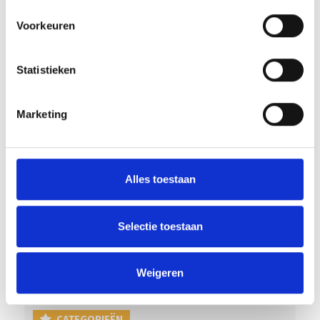
Voorkeuren
Statistieken
RECENT NIEUWS
Marketing
Overwinning op Mierlo Hout
Gelijkspel in eerste oefenwedstrijd tweede blok
Alles toestaan
Groot onderhoud op ons sportpark
Uitnodiging voor de EXTRA Algemene Ledenvergadering
Selectie toestaan
Word jij de volgende Pupil van de Week bij BlauwGeel?
Weigeren
CATEGORIEËN