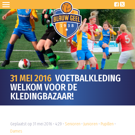
31 MEI 2016
VOETBALKLEDING
WELKOM VOOR DE
KLEDINGBAZAAR!
Geplaatst op 31 mei 2016 • 4:29 •
Senioren
•
Junioren
•
Pupillen
•
Dames