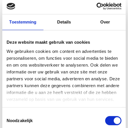
spullen aan te schaffen voor de jeugdafdeling. Zo hebben we in het
afgelopen jaar reservetenues aangeschaft.
Ellen Kortekaas,
Toestemming
Details
Over
Jeugdbestuur Blauw Geel’38/JUMBO
Deze website maakt gebruik van cookies
Array
We gebruiken cookies om content en advertenties te
Twitter
Facebook
WhatsApp
personaliseren, om functies voor social media te bieden
en om ons websiteverkeer te analyseren. Ook delen we
De D-afdeling zoekt leiders/trainers
informatie over uw gebruik van onze site met onze
partners voor social media, adverteren en analyse. Deze
partners kunnen deze gegevens combineren met andere
D4 geniet van de toernooien.
informatie die u aan ze heeft verstrekt of die ze hebben
verzameld op basis van uw gebruik van hun services.
Toestemmingsselectie
AANMELDEN LID
Noodzakelijk