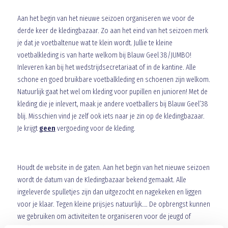
Aan het begin van het nieuwe seizoen organiseren we voor de
derde keer de kledingbazaar. Zo aan het eind van het seizoen merk
je dat je voetbaltenue wat te klein wordt. Jullie te kleine
voetbalkleding is van harte welkom bij Blauw Geel 38/JUMBO!
Inleveren kan bij het wedstrijdsecretariaat of in de kantine. Alle
schone en goed bruikbare voetbalkleding en schoenen zijn welkom.
Natuurlijk gaat het wel om kleding voor pupillen en junioren! Met de
kleding die je inlevert, maak je andere voetballers bij Blauw Geel’38
blij. Misschien vind je zelf ook iets naar je zin op de kledingbazaar.
Je krijgt
geen
vergoeding voor de kleding.
WANNEER IS DE KLEDING BAZAAR?
Houdt de website in de gaten. Aan het begin van het nieuwe seizoen
wordt de datum van de Kledingbazaar bekend gemaakt. Alle
ingeleverde spulletjes zijn dan uitgezocht en nagekeken en liggen
voor je klaar. Tegen kleine prijsjes natuurlijk…. De opbrengst kunnen
we gebruiken om activiteiten te organiseren voor de jeugd of