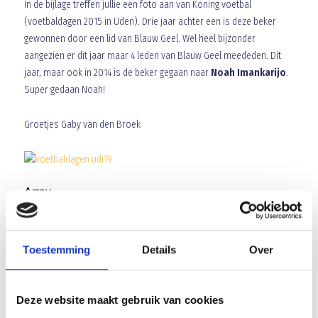
In de bijlage treffen jullie een foto aan van Koning voetbal
(voetbaldagen 2015 in Uden). Drie jaar achter een is deze beker
gewonnen door een lid van Blauw Geel. Wel heel bijzonder
aangezien er dit jaar maar 4 leden van Blauw Geel meededen. Dit
jaar, maar ook in 2014 is de beker gegaan naar
Noah Imankarijo
.
Super gedaan Noah!
Groetjes Gaby van den Broek
Array
Twitter
Facebook
WhatsApp
Win je eigen Aquarius krat
Toestemming
Details
Over
Tenues wassen seizoen 2015/2016
Deze website maakt gebruik van cookies