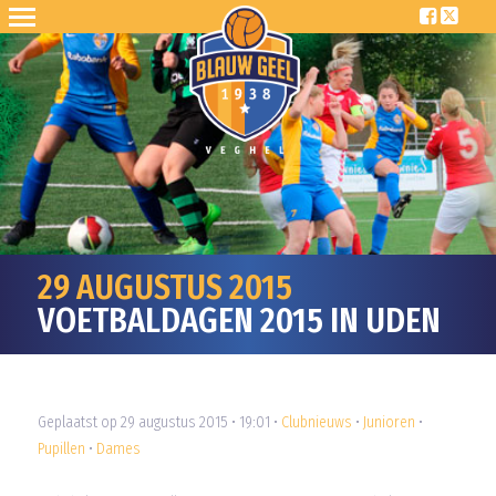
29 AUGUSTUS 2015
VOETBALDAGEN 2015 IN UDEN
Geplaatst op 29 augustus 2015 • 19:01 •
Clubnieuws
•
Junioren
•
Pupillen
•
Dames