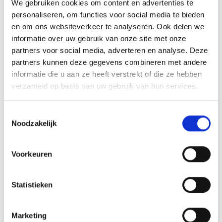
We gebruiken cookies om content en advertenties te
personaliseren, om functies voor social media te bieden
en om ons websiteverkeer te analyseren. Ook delen we
AANMELDEN LID
informatie over uw gebruik van onze site met onze
partners voor social media, adverteren en analyse. Deze
partners kunnen deze gegevens combineren met andere
informatie die u aan ze heeft verstrekt of die ze hebben
verzameld op basis van uw gebruik van hun services.
Toestemmingsselectie
RECENT NIEUWS
Noodzakelijk
‘Méér kansen voor de eigen jeugd’
Voorkeuren
Groot onderhoud op ons sportpark
Overwinning op Mierlo Hout
Statistieken
Gelijkspel in eerste oefenwedstrijd tweede blok
Marketing