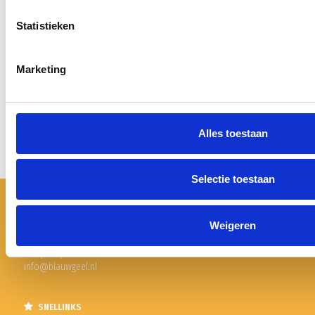
Pupillen
Statistieken
Dames
Marketing
Veteranen
Zaterdag
Alles toestaan
Business Club
Selectie toestaan
BLAUW GEEL'38
Weigeren
Pr. W. Alexander Sportpark 24
5461 XL Veghel
Tel. (0413) 36 57 04
info@blauwgeel.nl
SNELLINKS