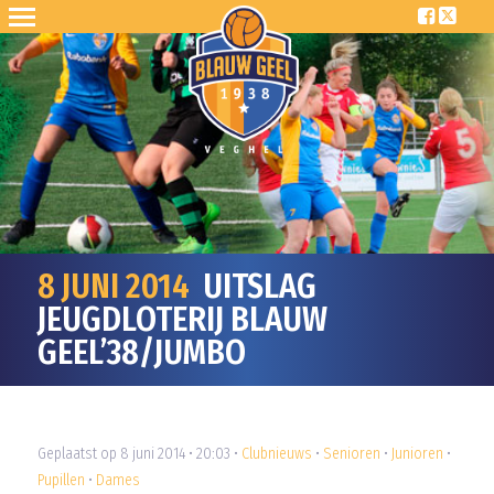
8 JUNI 2014
UITSLAG
JEUGDLOTERIJ BLAUW
GEEL’38/JUMBO
Geplaatst op 8 juni 2014 • 20:03 •
Clubnieuws
•
Senioren
•
Junioren
•
Pupillen
•
Dames