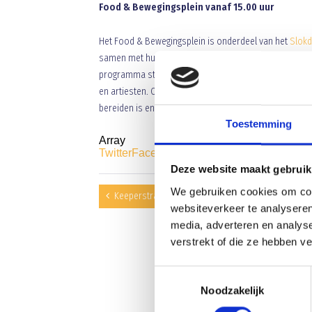
Food & Bewegingsplein vanaf 15.00 uur
Het Food & Bewegingsplein is onderdeel van het
Slokd
samen met hun ouders spelenderwijs en op een unieke 
programma staan zinderende optredens met dans, bewe
en artiesten. Op dit plein is ook het JOGG-paviljoen ge
bereiden is en bewegen ook gewoon leuk kan zijn.
Toestemming
Array
Twitter
Facebook
WhatsApp
Deze website maakt gebruik
We gebruiken cookies om cont
Keeperstrainer Rudie Geurts verlengt zijn contract
websiteverkeer te analyseren
media, adverteren en analys
verstrekt of die ze hebben v
Toestemmingsselectie
Noodzakelijk