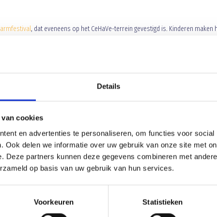
armfestival
, dat eveneens op het CeHaVe-terrein gevestigd is. Kinderen maken h
manier kennis met sport, spel, cultuur, beweging en gezonde voeding. Op het
ging, theater en workshops onder leiding van (bekende) sporters, dansers, 
vestigd, waar kinderen leren dat gezonde voeding eigenlijk heel lekker en makkelij
Details
 van cookies
ent en advertenties te personaliseren, om functies voor social
Leiders gevraagd voor de D-afdeli
. Ook delen we informatie over uw gebruik van onze site met on
e. Deze partners kunnen deze gegevens combineren met andere i
erzameld op basis van uw gebruik van hun services.
Voorkeuren
Statistieken