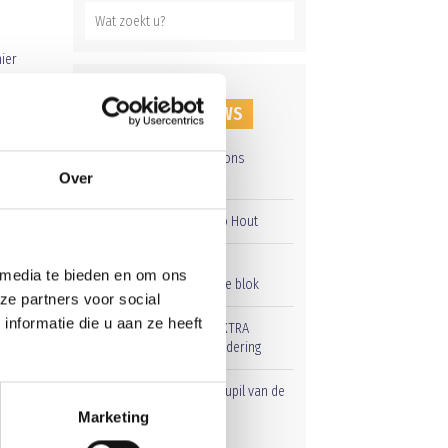
ier
koks
RECENT NIEUWS
k te
Groot onderhoud op ons
sportpark
Over
Overwinning op Mierlo Hout
Gelijkspel in eerste
 media te bieden en om ons
ng
oefenwedstrijd tweede blok
ze partners voor social
nformatie die u aan ze heeft
Uitnodiging voor de EXTRA
Algemene Ledenvergadering
Word jij de volgende Pupil van de
Week bij BlauwGeel?
Marketing