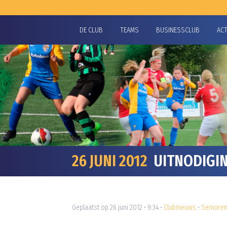
DE CLUB
TEAMS
BUSINESSCLUB
AC
26 JUNI 2012
UITNODIGIN
Geplaatst op 26 juni 2012 • 9:34 •
Clubnieuws
•
Seniore