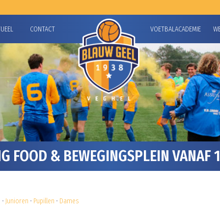
TUEEL
CONTACT
VOETBALACADEMIE
W
G FOOD & BEWEGINGSPLEIN VANAF 1
n
•
Junioren
•
Pupillen
•
Dames