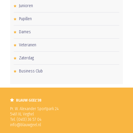
Junioren
Pupillen
Dames
Veteranen
Zaterdag
Business Club
BLAUW GEEL'38
Pr. W. Alexander Sportpark 24
5461 XL Veghel
Tel. (0413) 36 57 04
info@blauwgeel.nl