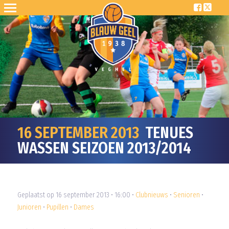
16 SEPTEMBER 2013
TENUES
WASSEN SEIZOEN 2013/2014
Geplaatst op 16 september 2013 • 16:00 •
Clubnieuws
•
Senioren
•
Junioren
•
Pupillen
•
Dames