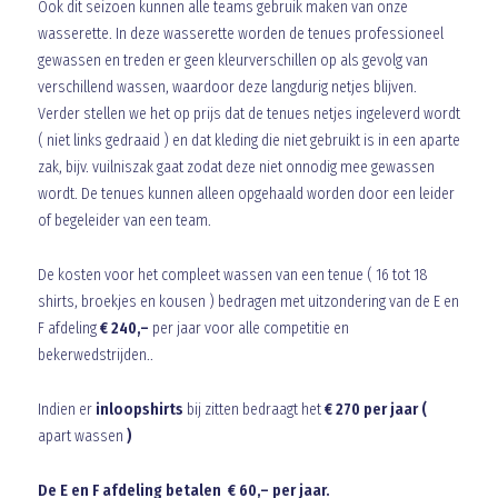
Ook dit seizoen kunnen alle teams gebruik maken van onze
wasserette. In deze wasserette worden de tenues professioneel
gewassen en treden er geen kleurverschillen op als gevolg van
verschillend wassen, waardoor deze langdurig netjes blijven.
Verder stellen we het op prijs dat de tenues netjes ingeleverd wordt
( niet links gedraaid ) en dat kleding die niet gebruikt is in een aparte
zak, bijv. vuilniszak gaat zodat deze niet onnodig mee gewassen
wordt. De tenues kunnen alleen opgehaald worden door een leider
of begeleider van een team.
De kosten voor het compleet wassen van een tenue ( 16 tot 18
shirts, broekjes en kousen ) bedragen met uitzondering van de E en
F afdeling
€ 240,–
per jaar voor alle competitie en
bekerwedstrijden..
Indien er
inloopshirts
bij zitten bedraagt het
€ 270 per jaar
(
apart wassen
)
De E en F afdeling betalen € 60,– per jaar.