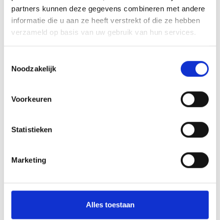
Berriette van Wanrooij
partners kunnen deze gegevens combineren met andere
informatie die u aan ze heeft verstrekt of die ze hebben
Array
verzameld op basis van uw gebruik van hun services.
Twitter
Facebook
WhatsApp
Toestemmingsselectie
Blauw Geel’38/JUMBO 2 herpakt zich . . .!
Noodzakelijk
Mees Monde “Pupil van de Week”
Voorkeuren
Statistieken
AANMELDEN LID
Marketing
Alles toestaan