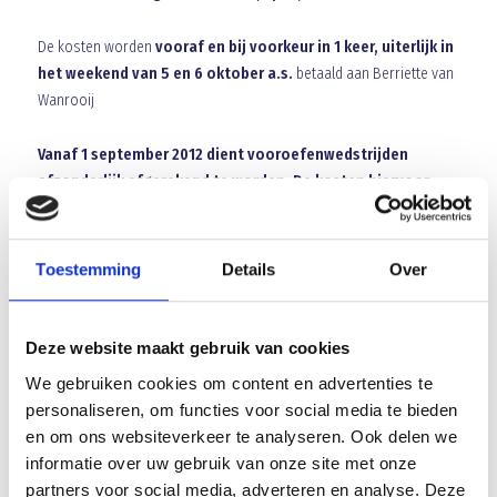
De kosten worden
vooraf en bij voorkeur in 1 keer, uiterlijk in
het weekend van 5 en 6 oktober a.s.
betaald aan Berriette van
Wanrooij
Vanaf 1 september 2012 dient vooroefenwedstrijden
afzonderlijk afgerekend te worden. De kosten hiervoor
bedragen € 12 per keer en dienen betaald te worden bij
ophalen van de tas. Dit geldt voor alle teams!!!!
Toestemming
Details
Over
Indien er interesse is om de tenues door Blauw Geel te laten
Deze website maakt gebruik van cookies
wassen of als er nog vragen zijn kan contact worden opgenomen
We gebruiken cookies om content en advertenties te
met Berriette van Wanrooij 06-30398732
personaliseren, om functies voor social media te bieden
en om ons websiteverkeer te analyseren. Ook delen we
informatie over uw gebruik van onze site met onze
partners voor social media, adverteren en analyse. Deze