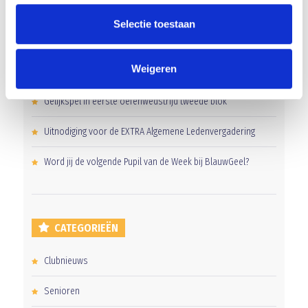
RECENT NIEUWS
Selectie toestaan
Groot onderhoud op ons sportpark
Weigeren
Overwinning op Mierlo Hout
Gelijkspel in eerste oefenwedstrijd tweede blok
Uitnodiging voor de EXTRA Algemene Ledenvergadering
Word jij de volgende Pupil van de Week bij BlauwGeel?
CATEGORIEËN
Clubnieuws
Senioren