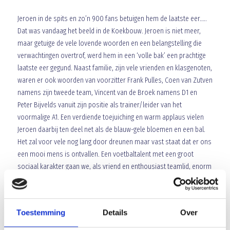
Jeroen in de spits en zo’n 900 fans betuigen hem de laatste eer…..
Dat was vandaag het beeld in de Koekbouw. Jeroen is niet meer,
maar getuige de vele lovende woorden en een belangstelling die
verwachtingen overtrof, werd hem in een ‘volle bak’ een prachtige
laatste eer gegund. Naast familie, zijn vele vrienden en klasgenoten,
waren er ook woorden van voorzitter Frank Pulles, Coen van Zutven
namens zijn tweede team, Vincent van de Broek namens D1 en
Peter Bijvelds vanuit zijn positie als trainer/leider van het
voormalige A1. Een verdiende toejuiching en warm applaus vielen
Jeroen daarbij ten deel net als de blauw-gele bloemen en een bal.
Het zal voor vele nog lang door dreunen maar vast staat dat er ons
een mooi mens is ontvallen. Een voetbaltalent met een groot
sociaal karakter gaan we, als vriend en enthousiast teamlid, enorm
missen.
Array
Twitter
Facebook
WhatsApp
Toestemming
Details
Over