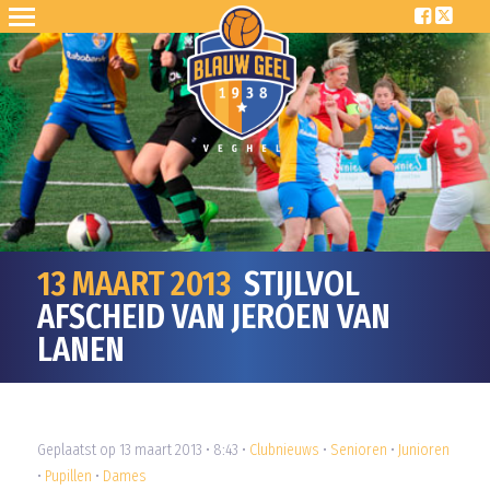
13 MAART 2013
STIJLVOL
AFSCHEID VAN JEROEN VAN
LANEN
Geplaatst op 13 maart 2013 • 8:43 •
Clubnieuws
•
Senioren
•
Junioren
•
Pupillen
•
Dames