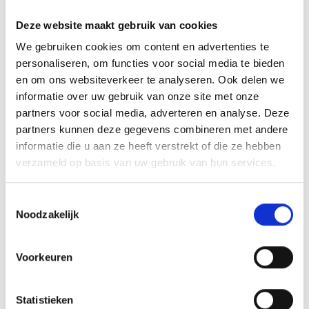
Wordt lid van de Veteranen.
Deze website maakt gebruik van cookies
We gebruiken cookies om content en advertenties te
Jeugdloterij Blauwgeel’38 / Jumbo van start.
personaliseren, om functies voor social media te bieden
en om ons websiteverkeer te analyseren. Ook delen we
informatie over uw gebruik van onze site met onze
partners voor social media, adverteren en analyse. Deze
partners kunnen deze gegevens combineren met andere
AANMELDEN LID
informatie die u aan ze heeft verstrekt of die ze hebben
verzameld op basis van uw gebruik van hun services.
Toestemmingsselectie
Noodzakelijk
RECENT NIEUWS
Voorkeuren
‘Méér kansen voor de eigen jeugd’
Statistieken
Groot onderhoud op ons sportpark