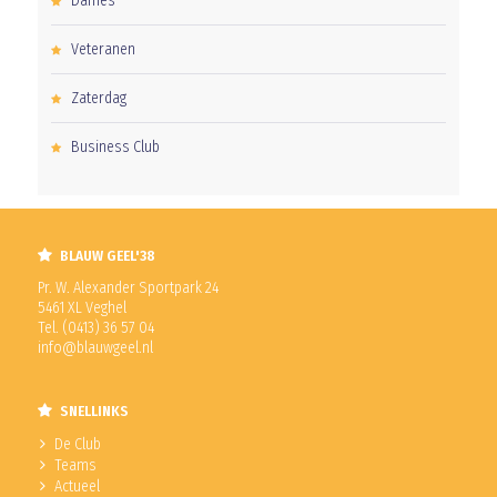
Dames
Veteranen
Zaterdag
Business Club
BLAUW GEEL'38
Pr. W. Alexander Sportpark 24
5461 XL Veghel
Tel. (0413) 36 57 04
info@blauwgeel.nl
SNELLINKS
De Club
Teams
Actueel