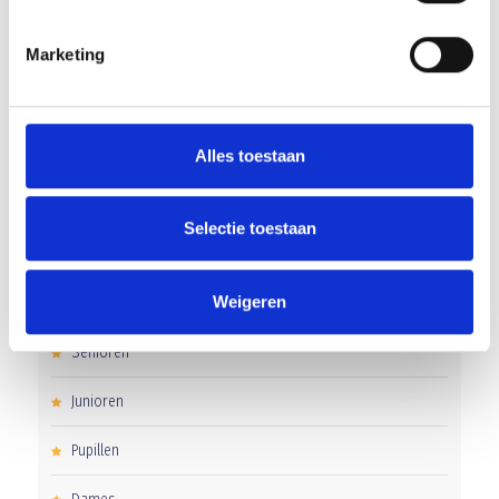
Overwinning op Mierlo Hout
Marketing
Gelijkspel in eerste oefenwedstrijd tweede blok
Uitnodiging voor de EXTRA Algemene Ledenvergadering
Alles toestaan
Selectie toestaan
CATEGORIEËN
Weigeren
Clubnieuws
Senioren
Junioren
Pupillen