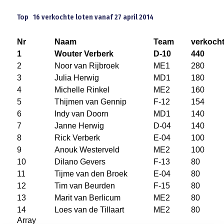
JEUGDLOTERIJ BLAUW GEEL’38/JUMBO
Top 16 verkochte loten vanaf 27 april 2014
Nr
Naam
Team
verkoch
1
Wouter Verberk
D-10
440
2
Noor van Rijbroek
ME1
280
3
Julia Herwig
MD1
180
4
Michelle Rinkel
ME2
160
5
Thijmen van Gennip
F-12
154
6
Indy van Doorn
MD1
140
7
Janne Herwig
D-04
140
8
Rick Verberk
E-04
100
9
Anouk Westerveld
ME2
100
10
Dilano Gevers
F-13
80
11
Tijme van den Broek
E-04
80
12
Tim van Beurden
F-15
80
13
Marit van Berlicum
ME2
80
14
Loes van de Tillaart
ME2
80
Array