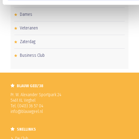
Pupillen
Dames
Veteranen
Zaterdag
Business Club
BLAUW GEEL'38
Pr. W. Alexander Sportpark 24
5461 XL Veghel
Tel. (0413) 36 57 04
info@blauwgeel.nl
SNELLINKS
De Club