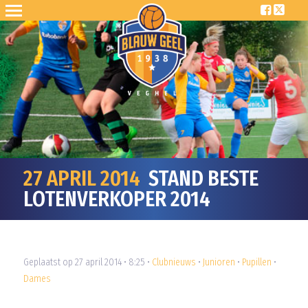
27 APRIL 2014
STAND BESTE
LOTENVERKOPER 2014
Geplaatst op 27 april 2014 • 8:25 •
Clubnieuws
•
Junioren
•
Pupillen
•
Dames