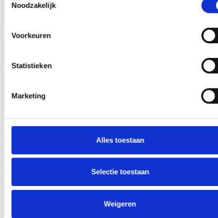
Noodzakelijk
Groot onderhoud op ons sportpark
Voorkeuren
Overwinning op Mierlo Hout
Gelijkspel in eerste oefenwedstrijd tweede blok
Statistieken
Uitnodiging voor de EXTRA Algemene Ledenvergadering
Marketing
CATEGORIEËN
Alles toestaan
Clubnieuws
Selectie toestaan
Senioren
Junioren
Weigeren