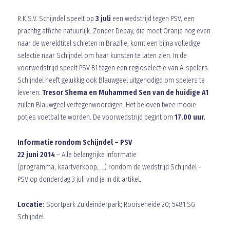
R.K.S.V. Schijndel speelt op
3 juli
een wedstrijd tegen PSV, een
prachtig affiche natuurlijk. Zonder Depay, die moet Oranje nog even
naar de wereldtitel schieten in Brazilie, komt een bijna volledige
selectie naar Schijndel om haar kunsten te laten zien. In de
voorwedstrijd speelt PSV B1 tegen een regioselectie van A-spelers.
Schijndel heeft gelukkig ook Blauwgeel uitgenodigd om spelers te
leveren.
Tresor Shema en Muhammed Sen van de huidige A1
zullen Blauwgeel vertegenwoordigen. Het beloven twee mooie
potjes voetbal te worden. De voorwedstrijd begint om
17.00 uur.
Informatie rondom Schijndel – PSV
22 juni 2014
– Alle belangrijke informatie
(programma, kaartverkoop, …) rondom de wedstrijd Schijndel –
PSV op donderdag 3 juli vind je in dit artikel.
Locatie:
Sportpark Zuideinderpark; Rooiseheide 20; 5481 SG
Schijndel