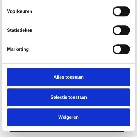
Plus Eijkemans Supermarkt in Uden
Voorkeuren
UitPunt in Veghel
Studiebegeleiding Pijnenburg in Sint Oedenrode
Boekhandel Ceelen in Heesch
Statistieken
Tevens online te bestellen via
www.dewitschijndel.nl
.
Marketing
Array
Twitter
Facebook
WhatsApp
Marijn van Helvoirt nieuwe leider a-selectie.
Alles toestaan
Competitie/Beker-indeling 2014-2015
Selectie toestaan
Weigeren
AANMELDEN LID