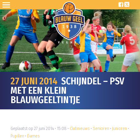
27 JUNI 2014
SCHIJNDEL – PSV
MET EEN KLEIN
BLAUWGEELTINTJE
Geplaatst op 27 juni 2014 • 15:08 •
Clubnieuws
•
Senioren
•
Junioren
•
Pupillen
•
Dames