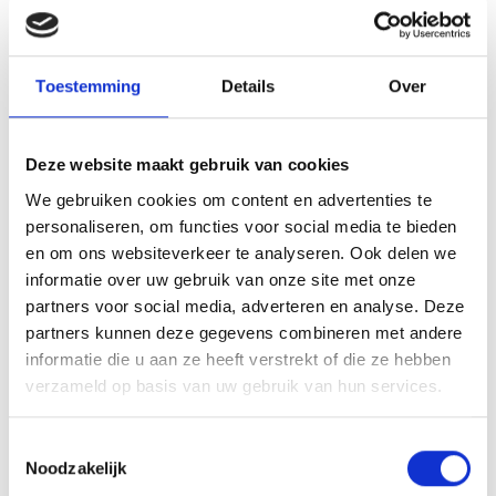
een parkeerkaart, entree-ticket, ontvangst in een aparte VIP ruimte
met buffet en drank vóór de wedstrijd en tijdens de rust en vijf
consumptiebonnen te gebruiken na de wedstrijd.
Toestemming
Details
Over
Kaarten voor het Business Arrangement à € 49,50 per persoon zijn
te bestellen via een mail naar
bc@rksvschijndel.nl
.
Deze website maakt gebruik van cookies
Kaartverkoop
We gebruiken cookies om content en advertenties te
personaliseren, om functies voor social media te bieden
In de voorverkoop € 10,00 voor volwassenen en € 5,00 voor
en om ons websiteverkeer te analyseren. Ook delen we
kinderen tot en met 12 jaar.
informatie over uw gebruik van onze site met onze
Aan de kassa kosten € 12,50 resp. € 7,50 per stuk.
partners voor social media, adverteren en analyse. Deze
partners kunnen deze gegevens combineren met andere
De tickets in de voorverkoop zijn verkrijgbaar bij:
informatie die u aan ze heeft verstrekt of die ze hebben
verzameld op basis van uw gebruik van hun services.
De kantine van Schijndel/De Wit aan het Zuideinderpark
De Wit – Kamperen, Tuin en Sport in Schijndel
Toestemmingsselectie
Van Roessel Tabakspeciaal zaak in Schijndel
Noodzakelijk
Plus Eijkemans Supermarkt in Schijndel