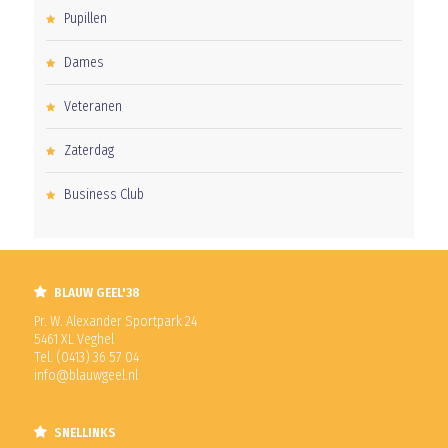
Pupillen
Dames
Veteranen
Zaterdag
Business Club
BLAUW GEEL'38
Pr. W. Alexander Sportpark 24
5461 XL Veghel
Tel. (0413) 36 57 04
info@blauwgeel.nl
SNELLINKS