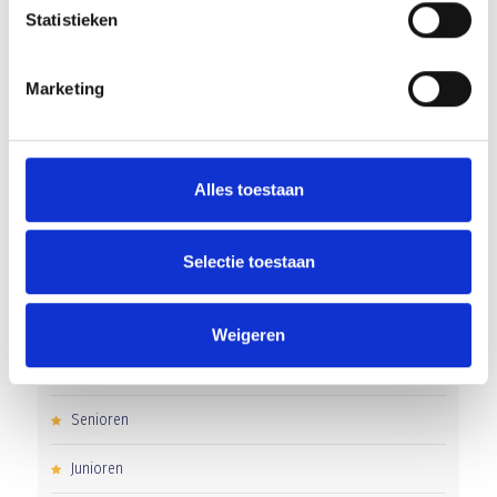
‘Méér kansen voor de eigen jeugd’
Statistieken
Groot onderhoud op ons sportpark
Marketing
Overwinning op Mierlo Hout
Gelijkspel in eerste oefenwedstrijd tweede blok
Alles toestaan
Uitnodiging voor de EXTRA Algemene Ledenvergadering
Selectie toestaan
CATEGORIEËN
Weigeren
Clubnieuws
Senioren
Junioren