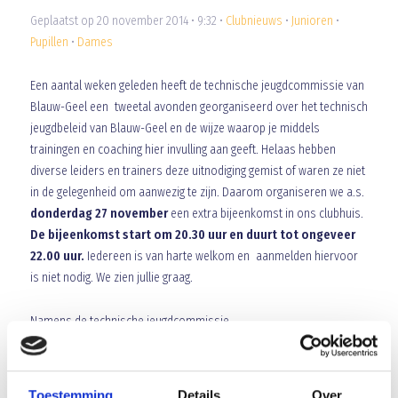
Geplaatst op 20 november 2014 • 9:32 •
Clubnieuws
•
Junioren
•
Pupillen
•
Dames
Een aantal weken geleden heeft de technische jeugdcommissie van
Blauw-Geel een tweetal avonden georganiseerd over het technisch
jeugdbeleid van Blauw-Geel en de wijze waarop je middels
trainingen en coaching hier invulling aan geeft. Helaas hebben
diverse leiders en trainers deze uitnodiging gemist of waren ze niet
in de gelegenheid om aanwezig te zijn. Daarom organiseren we a.s.
donderdag 27 november
een extra bijeenkomst in ons clubhuis.
De bijeenkomst start om 20.30 uur en duurt tot ongeveer
22.00 uur.
Iedereen is van harte welkom en aanmelden hiervoor
is niet nodig. We zien jullie graag.
Namens de technische jeugdcommissie,
Joost van den Biggelaar en Rob van den Heuvel
Toestemming
Details
Over