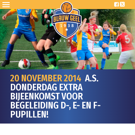
20 NOVEMBER 2014
A.S.
DONDERDAG EXTRA
BIJEENKOMST VOOR
BEGELEIDING D-, E- EN F-
PUPILLEN!