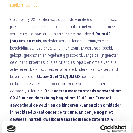
Pupillen
•
Dames
Op zaterdag 28 oktober was de eerste van de 6 open dagen waar
jongens en meisjes kennis kunnen maken met voetbal en onze
vereniging. Het was druk op en rond het hoofdveld.
Ruim 60
jongens en meisjes
deden verschillende oefeningen onder
begeleiding van Esther , Stan en hun team. Er werd gedribbeld,
gekopt , geschoten en regelmatig gescoord. Langs de lijn genoten
de ouders, broertjes, zusjes, vriendjes, opa’s en oma’s van alle
activiteiten. Na afloop was er voor alle kinderen een welverdiend
bekertje fris en
Blauw-Geel ’38/JUMBO
hoopt van harte dat er
de komende zaterdagen wederom veel voetballiefhebbers
aanwezig zullen zijn.
De kinderen worden steeds verwacht om
09.45 uur en de training begint om 10.00 uur. Er wordt
gevoetbald op veld 1 en de kinderen kunnen zich omkleden
in het kleedlokaal onder de tribune. En ben je nog niet
geweest: hartelijk welkom vanaf komende zaterdag 4
november.