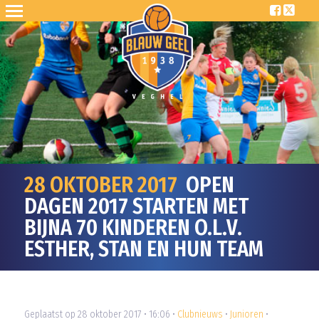
28 OKTOBER 2017
OPEN
DAGEN 2017 STARTEN MET
BIJNA 70 KINDEREN O.L.V.
ESTHER, STAN EN HUN TEAM
Geplaatst op 28 oktober 2017 • 16:06 •
Clubnieuws
•
Junioren
•