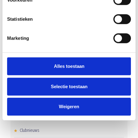
RECENT NIEUWS
Statistieken
‘Méér kansen voor de eigen jeugd’
Marketing
Groot onderhoud op ons sportpark
Overwinning op Mierlo Hout
Alles toestaan
Gelijkspel in eerste oefenwedstrijd tweede blok
Uitnodiging voor de EXTRA Algemene Ledenvergadering
Selectie toestaan
Weigeren
CATEGORIEËN
Clubnieuws