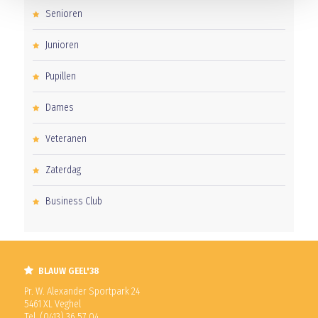
Senioren
Junioren
Pupillen
Dames
Veteranen
Zaterdag
Business Club
BLAUW GEEL'38
Pr. W. Alexander Sportpark 24
5461 XL Veghel
Tel. (0413) 36 57 04