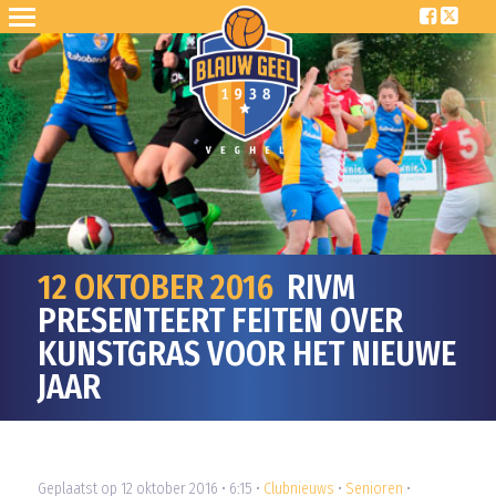
12 OKTOBER 2016
RIVM
PRESENTEERT FEITEN OVER
KUNSTGRAS VOOR HET NIEUWE
JAAR
Geplaatst op 12 oktober 2016 • 6:15 •
Clubnieuws
•
Senioren
•