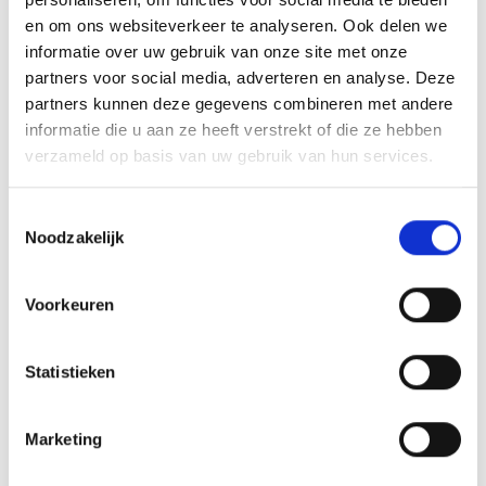
en om ons websiteverkeer te analyseren. Ook delen we
NORMAAL VOETBALWEEKEND
informatie over uw gebruik van onze site met onze
Afgelopen weekeinde is er zoals gebruikelijk volop gevoetbald op
partners voor social media, adverteren en analyse. Deze
de Nederlandse velden. Voorafgaand aan deze speelronde waren
partners kunnen deze gegevens combineren met andere
er veel vragen over de gezondheidsrisico’s van het spelen op
informatie die u aan ze heeft verstrekt of die ze hebben
kunstgrasvelden, maar uit een analyse blijkt dat nagenoeg
verzameld op basis van uw gebruik van hun services.
alle voetbalwedstrijden gewoon gespeeld zijn.
Toestemmingsselectie
Array
Noodzakelijk
Twitter
Facebook
WhatsApp
Voorkeuren
BLAUW GEEL’38 O9 (F) PAKT TITEL ZUID II !
Statistieken
Extra pluim voor de onderhoudsploeg
Marketing