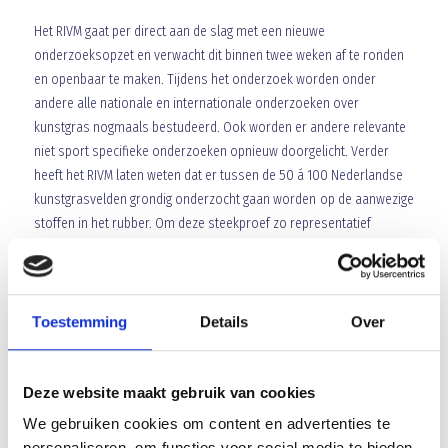
ONDERZOEKSOPZET RIVM
Het RIVM gaat per direct aan de slag met een nieuwe
onderzoeksopzet en verwacht dit binnen twee weken af te ronden
en openbaar te maken. Tijdens het onderzoek worden onder
andere alle nationale en internationale onderzoeken over
kunstgras nogmaals bestudeerd. Ook worden er andere relevante
niet sport specifieke onderzoeken opnieuw doorgelicht. Verder
heeft het RIVM laten weten dat er tussen de 50 á 100 Nederlandse
kunstgrasvelden grondig onderzocht gaan worden op de aanwezige
stoffen in het rubber. Om deze steekproef zo representatief
mogelijk te maken zal de KNVB ondersteunen met de selectie van
deze velden. De KNVB is tevreden met de toezegging van het RIVM
voor nieuw onderzoek en resultaten op korte termijn. Net als de
rest van (voetballend) Nederland wil de KNVB zo snel mogelijk
Toestemming
Details
Over
duidelijkheid. Extra onderzoek levert meer informatie op en dat
draagt bij aan totale zekerheid over het veilig en gezond sporten op
kunstgrasvelden en hier is iedereen bij gebaat. De KNVB stelt het
Deze website maakt gebruik van cookies
RIVM volledig in staat zo spoedig mogelijk met het onderzoek te
We gebruiken cookies om content en advertenties te
starten.
personaliseren, om functies voor social media te bieden