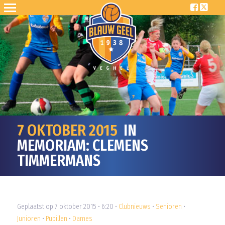
7 OKTOBER 2015
IN
MEMORIAM: CLEMENS
TIMMERMANS
Geplaatst op 7 oktober 2015 • 6:20 •
Clubnieuws
•
Senioren
•
Junioren
•
Pupillen
•
Dames