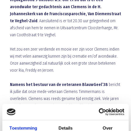
avondwake ter gedachtenis aan Clemens in de H.
Johanneskerk van de Franciscusparochie, Van Diemenstraat
te Veghel-Zuid
. Aansluitend is er tot 20.30 uur gelegenheid om
afscheid van hem te nemen in Uitvaartcentrum Cloosterhaege, Mr.
van Coothstraat 9 te Veghel.
Het zou een zeer verdiende en mooie eer zijn voor Clemens indien
wij met velen aanwezig kunnen zijn bij crematie en/of avondwake.
Onze aanwezigheid zal natuurlijk ook een grote steun betekenen
voor Ria, Freddy en Jeroen.
Namens het bestuur van de veteranen BlauwGeel’38
bericht
ik jullie dat onze mede-veteraan Clemens Timmermans is
overleden. Clemens was reeds geruime tijd ernstig ziek. Vele jaren
was Clemens als grensrechter actief betrokken bij onze veteranen-
afdeling, zowel op het veld als in de zaal. In officieel
scheidsrechterstenue zorgde Clemens er mede voor dat er wij als
veteranenteam altijd goed op stonden. Minstens zo fanatiek als de
Toestemming
Details
Over