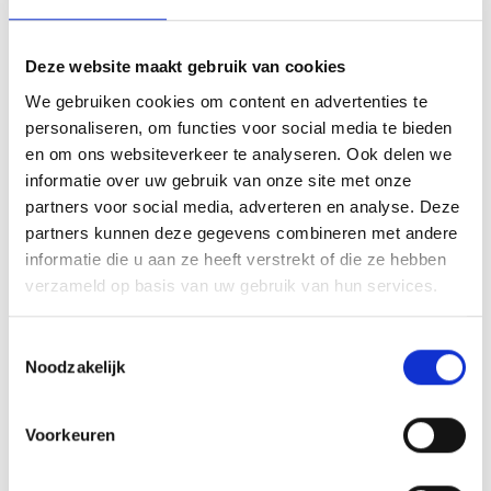
spelers in het veld, vervulde Clemens zijn rol met veel
enthousiasme langs de lijn. Ook na de wedstrijden was Clemens
altijd van de partij. Door zijn ziekte lukt dat het laatste jaar steeds
Deze website maakt gebruik van cookies
minder goed en zagen we Clemens nog slechts sporadisch bij
We gebruiken cookies om content en advertenties te
BlauwGeel. Op zondag 4 oktober 2015 is Clemens in zijn vertrouwde
personaliseren, om functies voor social media te bieden
omgeving thuis rustig ingeslapen. Clemens is 63 jaar oud geworden.
en om ons websiteverkeer te analyseren. Ook delen we
Onze gedachten gaan uit naar Ria, Freddie en Jeroen. Wij wensen
informatie over uw gebruik van onze site met onze
hen heel veel sterkte toe in deze moeilijke tijd.
Rust zacht
partners voor social media, adverteren en analyse. Deze
Clemens.
partners kunnen deze gegevens combineren met andere
informatie die u aan ze heeft verstrekt of die ze hebben
Namens het bestuur van de veteranen,
verzameld op basis van uw gebruik van hun services.
Evert Feijen
Toestemmingsselectie
Noodzakelijk
Secretaris Veteranen
Voorkeuren
Blauw Geel’38/Jumbo
Array