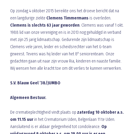
Op zondag 4 oktober 2015 bereikte ons het droeve bericht dat na
een langdurige ziekte
Clemens Timmermans
is overleden.
Clemens is slechts 63 jaar geworden
. Clemens was vanaf 1 okt.
1988 lid van onze vereniging en is in 2013 nog gehuldigd in verband
met zijn 25 jarig lidmaatschap. Gedurende zijn lidmaatschap is
Clemens vele jaren, leider en scheidsrechter van het G-team
e
geweest. Tevens was hij leider van het 8
seniorenteam. Onze
gedachten gaan uit naar zijn vrouw Ria, kinderen en naaste familie.
Wij wensen hen alle kracht toe om dit verlies te kunnen verwerken.
S.V. Blauw Geel ‘38/JUMBO
Algemeen Bestuur.
De crematieplechtigheid vindt plaats op
zaterdag 10 oktober a.s.
om 11.15 uur
in het Crematorium Uden, Belgenlaan 11 te Uden.
Aansluitend is er aldaar gelegenheid tot condoleance.
Op
vrijdagavond 9 oktober a.s. om 19.00 uur is er een