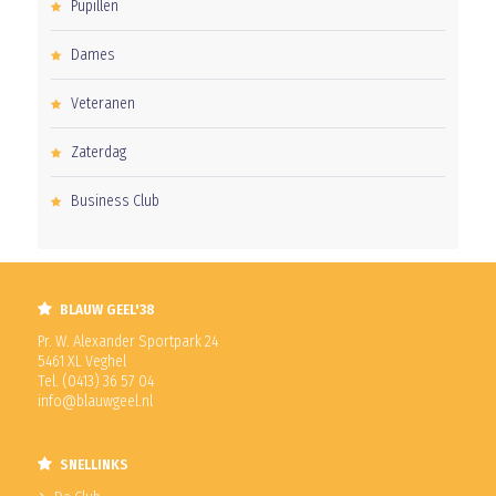
Pupillen
Dames
Veteranen
Zaterdag
Business Club
BLAUW GEEL'38
Pr. W. Alexander Sportpark 24
5461 XL Veghel
Tel. (0413) 36 57 04
info@blauwgeel.nl
SNELLINKS