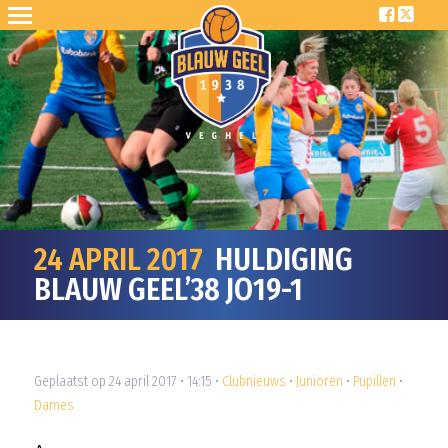
24 APRIL 2017
HULDIGING
BLAUW GEEL’38 JO19-1
Geplaatst op 24 april 2017 • 14:15 •
Clubnieuws
•
Junioren
•
Pupillen
•
Dames