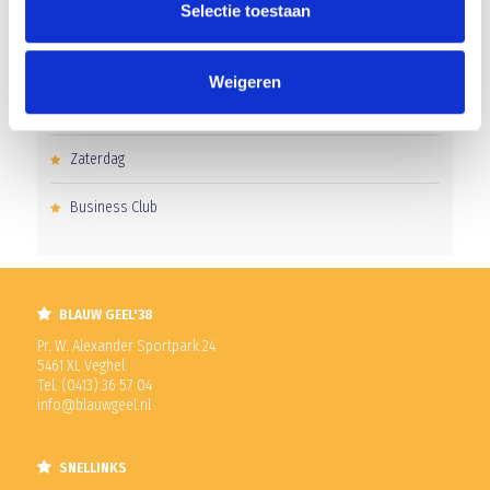
Selectie toestaan
Pupillen
Dames
Weigeren
Veteranen
Zaterdag
Business Club
BLAUW GEEL'38
Pr. W. Alexander Sportpark 24
5461 XL Veghel
Tel. (0413) 36 57 04
info@blauwgeel.nl
SNELLINKS