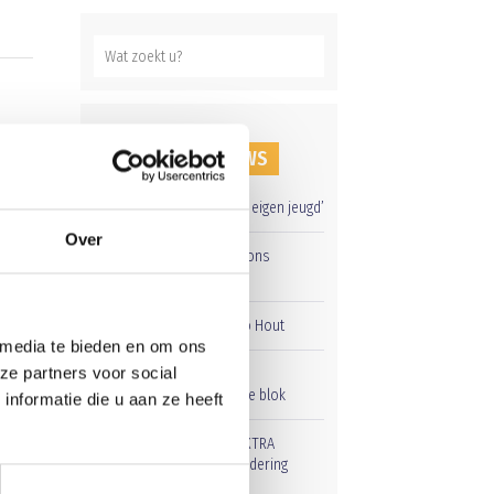
e
RECENT NIEUWS
an
d het
‘Méér kansen voor de eigen jeugd’
Over
Groot onderhoud op ons
sportpark
Overwinning op Mierlo Hout
 media te bieden en om ons
ze partners voor social
Gelijkspel in eerste
oefenwedstrijd tweede blok
nformatie die u aan ze heeft
Uitnodiging voor de EXTRA
Algemene Ledenvergadering