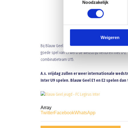
Noodzakelijk
Weigeren
Bij Blauw Geel C1 was de wedstrijd heel erg spannend e
goede spel van C1 werd de wedstrijd verloren met 0-2
combinatieteam U15.
A.s. vrijdag zullen er weer internationale weds
Inter U9 spelen. Blauw Geel E1 en E2 spelen da
Array
Twitter
Facebook
WhatsApp