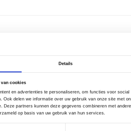
pelijke wedstrijden gespeeld op het Blauw Geel Sportpark. Blauw Geel C1 speeld
 moest tegen het B-team U15 van dezelfde club uit Finland die een mix hadden v
 in de eerste helft prima weerstand tegen de 1-jaar oudere tegenstanders en ha
iet het team van Dennis Besems zien dat ze aardig met de tegenstanders kunnen
de Russische/Finse combinatieteam uit naar een 0-5 zege.
Details
 van cookies
ent en advertenties te personaliseren, om functies voor social
. Ook delen we informatie over uw gebruik van onze site met on
e. Deze partners kunnen deze gegevens combineren met andere i
erzameld op basis van uw gebruik van hun services.