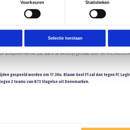
Voorkeuren
Statistieken
Selectie toestaan
n lieten de C1-spelers zien dat ze zeker niet bang waren in het duels. Ondanks h
. De doelpunten werden pas laat in de wedstrijd gemaakt door het Fins/Russisch
trijden gespeeld worden om 17.30u. Blauw Geel F1 zal dan tegen FC Legi
n tegen 2 teams van B73 Slagelse uit Denemarken.