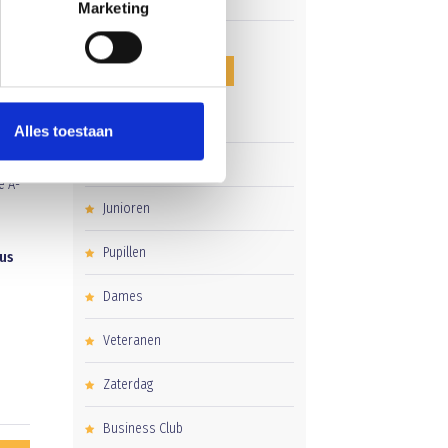
Marketing
CATEGORIEËN
Clubnieuws
Alles toestaan
et
Senioren
e A-
Junioren
Pupillen
rus
Dames
Veteranen
Zaterdag
Business Club