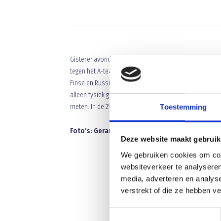
Gisterenavond werden er 2 internationale vriendschap
tegen het A-team U15 van FC Legirus en Blauw Geel O14
Finse en Russische jeugdspelers. Blauw Geel O14 bood
alleen fysiek gezien zwaar te verduren. Voetballend l
e
meten. In de 2
helft was het verzet gebroken en liep 
Toestemming
Foto’s: Gerard Beekmans
Deze website maakt gebruik
We gebruiken cookies om cont
websiteverkeer te analyseren
media, adverteren en analys
verstrekt of die ze hebben v
Toestemmingsselectie