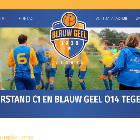
TUEEL
CONTACT
VOETBALACADEMIE
W
STAND C1 EN BLAUW GEEL O14 TEGE
n
•
Pupillen
•
Dames