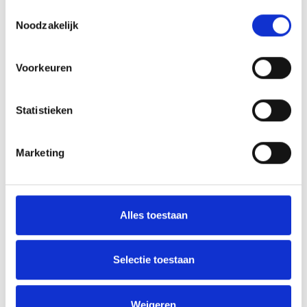
Toestemmingsselectie
Noodzakelijk
AANMELDEN LID
Voorkeuren
Statistieken
Marketing
RECENT NIEUWS
‘Méér kansen voor de eigen jeugd’
Alles toestaan
Groot onderhoud op ons sportpark
Selectie toestaan
Overwinning op Mierlo Hout
Gelijkspel in eerste oefenwedstrijd tweede blok
Weigeren