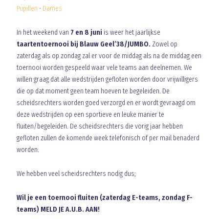
Pupillen
•
Dames
In het weekend van
7 en 8 juni
is weer het jaarlijkse
taartentoernooi bij Blauw Geel’38/JUMBO.
Zowel op
zaterdag als op zondag zal er voor de middag als na de middag een
toernooi worden gespeeld waar vele teams aan deelnemen. We
willen graag dat alle wedstrijden gefloten worden door vrijwilligers
die op dat moment geen team hoeven te begeleiden. De
scheidsrechters worden goed verzorgd en er wordt gevraagd om
deze wedstrijden op een sportieve en leuke manier te
fluiten/begeleiden. De scheidsrechters die vorig jaar hebben
gefloten zullen de komende week telefonisch of per mail benaderd
worden.
We hebben veel scheidsrechters nodig dus;
Wil je een toernooi fluiten (zaterdag E-teams, zondag F-
teams) MELD JE A.U.B. AAN!