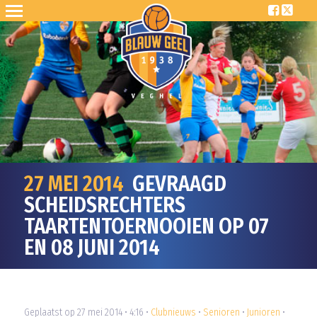
27 MEI 2014
GEVRAAGD
SCHEIDSRECHTERS
TAARTENTOERNOOIEN OP 07
EN 08 JUNI 2014
Geplaatst op 27 mei 2014 • 4:16 •
Clubnieuws
•
Senioren
•
Junioren
•