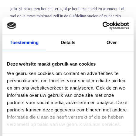
Je krijgt zeker een bericht terug of je bent ingedeeld en wanneer. Let
wel op je moet minimaal zelf in de C-afdeling spelen of ouder zijn
dan 13 jaar. Aanmelden kan bij; Joost Vlassak, e-mail
jvlassak@kpnmail.nl
of telefoon
06-53810483
Toestemming
Details
Over
Alvast bedankt voor jullie medewerking.
Deze website maakt gebruik van cookies
We gebruiken cookies om content en advertenties te
De toernooicommissie
personaliseren, om functies voor social media te bieden
en om ons websiteverkeer te analyseren. Ook delen we
Array
Twitter
Facebook
WhatsApp
informatie over uw gebruik van onze site met onze
partners voor social media, adverteren en analyse. Deze
partners kunnen deze gegevens combineren met andere
Uitstekende Prestatie Blauw Geel E4 – Districtsbeker Echt
informatie die u aan ze heeft verstrekt of die ze hebben
verzameld op basis van uw gebruik van hun services.
Dringende oproep voor JUMBO Toernooi op 15 juni