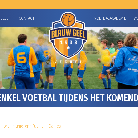
TUEEL
CONTACT
VOETBALACADEMIE
W
NKEL VOETBAL TIJDENS HET KOMEN
nioren
•
Junioren
•
Pupillen
•
Dames