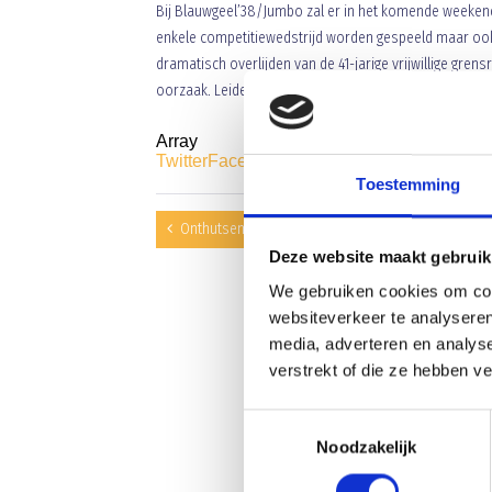
Bij Blauwgeel’38/Jumbo zal er in het komende weekend 
enkele competitiewedstrijd worden gespeeld maar ook 
dramatisch overlijden van de 41-jarige vrijwillige grens
oorzaak. Leiders, scheidsrechters, trainers en al die v
Array
Twitter
Facebook
WhatsApp
Toestemming
Onthutsend zwak Blauw Geel leidt nederlaag
Deze website maakt gebruik
We gebruiken cookies om cont
websiteverkeer te analyseren
media, adverteren en analys
verstrekt of die ze hebben v
Toestemmingsselectie
Noodzakelijk