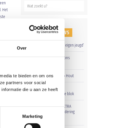
geen
. Het
este
RECENT NIEUWS
‘Méér kansen voor de eigen jeugd’
Over
Groot onderhoud op ons
!!
sportpark
 media te bieden en om ons
Overwinning op Mierlo Hout
ze partners voor social
Gelijkspel in eerste
nformatie die u aan ze heeft
oefenwedstrijd tweede blok
Uitnodiging voor de EXTRA
Algemene Ledenvergadering
Marketing