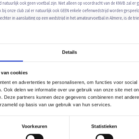
natuurlijk ook geen voetbal zijn. Niet alleen op voordracht van de KNVB zal er 
bij onze club zal er natuurlijk ook GEEN enkele oefenwedstrijd worden gespeeld
rechter in aansluiting op een wedstrijd in het amateurvoetbal in Almere, is de tri
rijwilligers zijn noodzakelijk voor het voortbestaan van het amateurvoetbal.
Details
OPROEP UITNODIGING LET OP!! Samenkomst is uitsluitend op a.s. zaterdag!
 van cookies
ent en advertenties te personaliseren, om functies voor social
. Ook delen we informatie over uw gebruik van onze site met on
e. Deze partners kunnen deze gegevens combineren met andere i
erzameld op basis van uw gebruik van hun services.
Voorkeuren
Statistieken