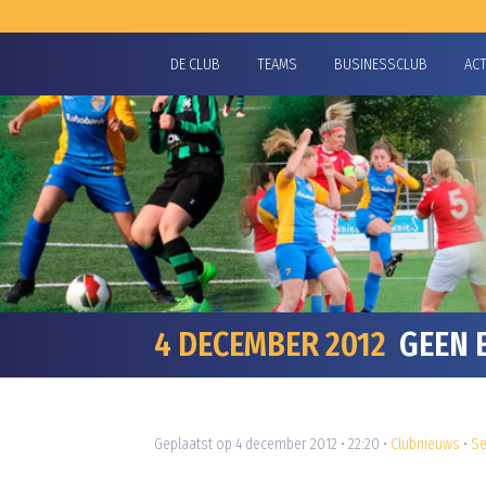
DE CLUB
TEAMS
BUSINESSCLUB
AC
4 DECEMBER 2012
GEEN E
Geplaatst op 4 december 2012 • 22:20 •
Clubnieuws
•
Se