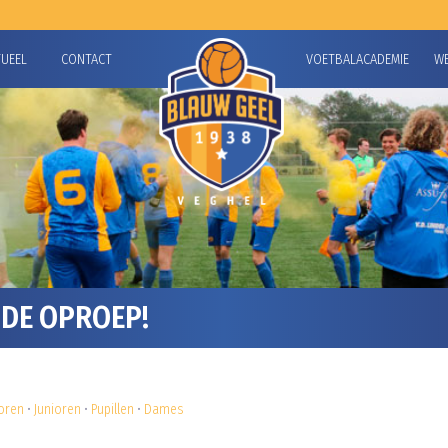
TUEEL
CONTACT
VOETBALACADEMIE
W
DE OPROEP!
oren
•
Junioren
•
Pupillen
•
Dames