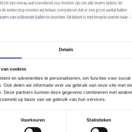
uld tot een niveau wat toereikend zou moeten zijn om alle teams tijdens de
 de winterstop moeten wij helaas constateren dat er een groot aantal ballen
 teams van voldoende ballen te voorzien. Dit tekort is niet terug te voeren naar
den dus het vermoeden bestaat dat er meerdere teams nog in het bezit zijn van b
n. Daarom het
vriendelijke doch dringende verzoek om deze ballen op ko
t onnodig gedupeerd worden.
Details
 van cookies
nberg van Blauw Geel 7 organiseren een FIFA toernooi
ent en advertenties te personaliseren, om functies voor social
. Ook delen we informatie over uw gebruik van onze site met on
e. Deze partners kunnen deze gegevens combineren met andere i
Scoren voor het Goede Doe
erzameld op basis van uw gebruik van hun services.
Voorkeuren
Statistieken