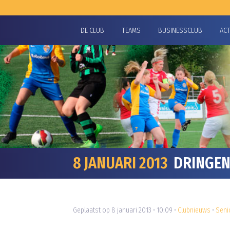
DE CLUB
TEAMS
BUSINESSCLUB
AC
8 JANUARI 2013
DRINGEN
Geplaatst op 8 januari 2013 • 10:09 •
Clubnieuws
•
Seni