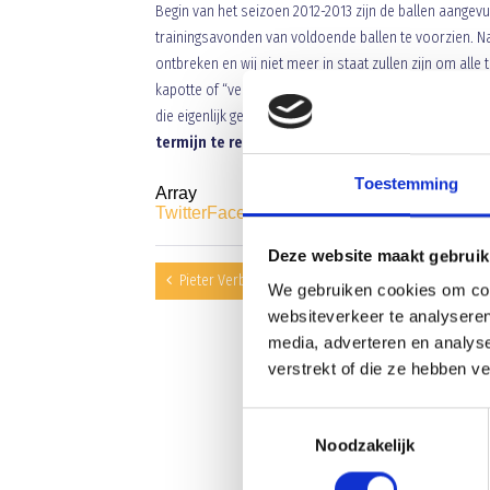
Begin van het seizoen 2012-2013 zijn de ballen aangev
trainingsavonden van voldoende ballen te voorzien. Na
ontbreken en wij niet meer in staat zullen zijn om alle
kapotte of “verloren” ballen tijdens de trainingsavon
die eigenlijk gewoon in de materiaalruimte thuishore
termijn te retourneren
waardoor andere teams nie
Toestemming
Array
Twitter
Facebook
WhatsApp
Deze website maakt gebruik
Pieter Verbruggen van Blauw Geel 2 en Roel Kouwe
We gebruiken cookies om cont
websiteverkeer te analyseren
media, adverteren en analys
verstrekt of die ze hebben v
Toestemmingsselectie
Noodzakelijk