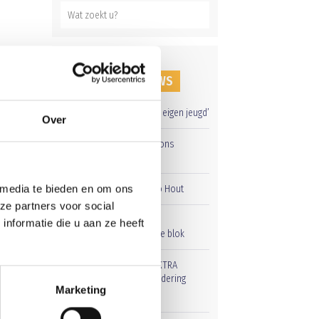
allen
rter
RECENT NIEUWS
‘Méér kansen voor de eigen jeugd’
Over
Groot onderhoud op ons
sportpark
 media te bieden en om ons
Overwinning op Mierlo Hout
ze partners voor social
Gelijkspel in eerste
nformatie die u aan ze heeft
l!
oefenwedstrijd tweede blok
Uitnodiging voor de EXTRA
Algemene Ledenvergadering
Marketing