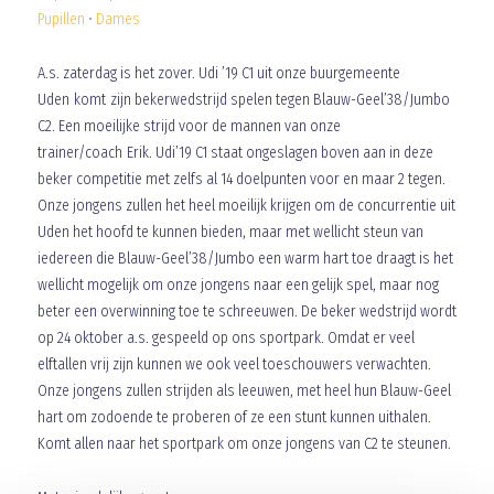
Pupillen
•
Dames
A.s. zaterdag is het zover. Udi ’19 C1 uit onze buurgemeente
Uden komt zijn bekerwedstrijd spelen tegen Blauw-Geel’38/Jumbo
C2. Een moeilijke strijd voor de mannen van onze
trainer/coach Erik. Udi’19 C1 staat ongeslagen boven aan in deze
beker competitie met zelfs al 14 doelpunten voor en maar 2 tegen.
Onze jongens zullen het heel moeilijk krijgen om de concurrentie uit
Uden het hoofd te kunnen bieden, maar met wellicht steun van
iedereen die Blauw-Geel’38/Jumbo een warm hart toe draagt is het
wellicht mogelijk om onze jongens naar een gelijk spel, maar nog
beter een overwinning toe te schreeuwen. De beker wedstrijd wordt
op 24 oktober a.s. gespeeld op ons sportpark. Omdat er veel
elftallen vrij zijn kunnen we ook veel toeschouwers verwachten.
Onze jongens zullen strijden als leeuwen, met heel hun Blauw-Geel
hart om zodoende te proberen of ze een stunt kunnen uithalen.
Komt allen naar het sportpark om onze jongens van C2 te steunen.