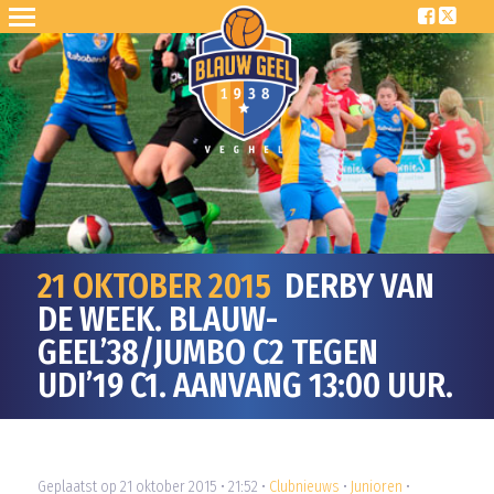
21 OKTOBER 2015
DERBY VAN
DE WEEK. BLAUW-
GEEL’38/JUMBO C2 TEGEN
UDI’19 C1. AANVANG 13:00 UUR.
Geplaatst op 21 oktober 2015 • 21:52 •
Clubnieuws
•
Junioren
•