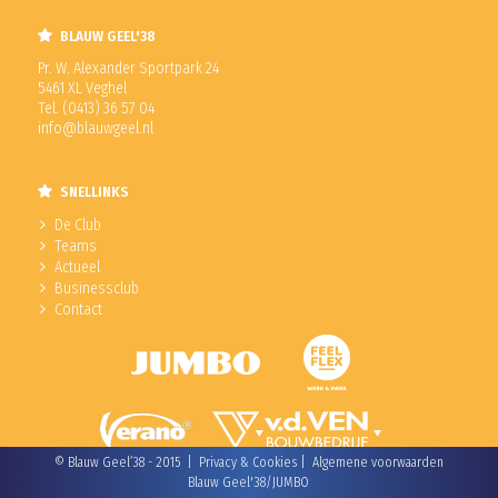
BLAUW GEEL'38
Pr. W. Alexander Sportpark 24
5461 XL Veghel
Tel. (0413) 36 57 04
info@blauwgeel.nl
SNELLINKS
De Club
Teams
Actueel
Businessclub
Contact
© Blauw Geel’38 - 2015 |
Privacy & Cookies
|
Algemene voorwaarden
Blauw Geel'38/JUMBO