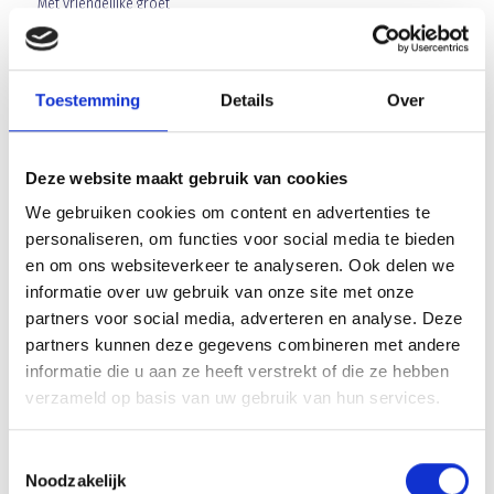
Met vriendelijke groet
Toestemming
Details
Over
Stephan Kouwenberg
Wedstrijdsecretaris junioren ABC
Deze website maakt gebruik van cookies
We gebruiken cookies om content en advertenties te
Array
Twitter
Facebook
WhatsApp
personaliseren, om functies voor social media te bieden
en om ons websiteverkeer te analyseren. Ook delen we
informatie over uw gebruik van onze site met onze
OPHALEN KAARTJES PSV – GENEMUIDEN
partners voor social media, adverteren en analyse. Deze
partners kunnen deze gegevens combineren met andere
Herfstvakantie OPEN DAGEN
informatie die u aan ze heeft verstrekt of die ze hebben
verzameld op basis van uw gebruik van hun services.
Toestemmingsselectie
Noodzakelijk
AANMELDEN LID