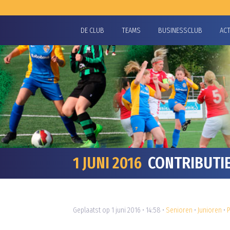
DE CLUB
TEAMS
BUSINESSCLUB
AC
1 JUNI 2016
CONTRIBUTIE 
Geplaatst op 1 juni 2016 • 14:58 •
Senioren
•
Junioren
•
P