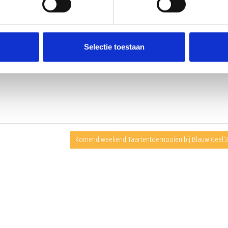
et de Ledenadministratie
Selectie toestaan
Komend weekend Taartentoernooien bij Blauw Geel’