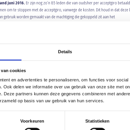
and juni 2016.
Er zijn nog zo’n 85 leden die van oudsher per acceptgiro betaald
omen om te stoppen met de acceptgiro, vanwege de kosten. Dit houd in dat deze 
an gebruik worden gemaakt van de machtiging die gekoppeld zit aan het
ft u bezwaar tegen het afgeven van een machtiging, dan kunt u het bedrag ook zelf
g zijn bijgeschreven op rekening nummer
NL17RABO0153382260
.
Details
 van cookies
ent en advertenties te personaliseren, om functies voor social
. Ook delen we informatie over uw gebruik van onze site met on
e. Deze partners kunnen deze gegevens combineren met andere i
erzameld op basis van uw gebruik van hun services.
Voorkeuren
Statistieken