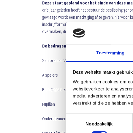
Deze staat gepland voor het einde van deze ma
drie jaar geleden heeft het bestuur de beslissing gen
gevraagd wordt een machtiging af te geven, hiervoor k
inschrijfformulier dat u kunt vinden op onze site. Hee
overmaken, dit moet dan 1 augustus op onze rekenin
De bedragen voor het nieuwe seizoen zijn:
Toestemming
Senioren en Veteranen
179 euro
Deze website maakt gebruik
A spelers
125 euro
We gebruiken cookies om cont
websiteverkeer te analyseren
B en C spelers
119 euro
media, adverteren en analys
verstrekt of die ze hebben v
Pupillen
114 euro
Toestemmingsselectie
Ondersteunende leden
74 euro
Noodzakelijk