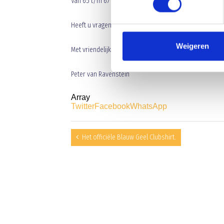
Van 65 t/m 67 jaar
28 euro
Heeft u vragen over de inning, neem dan contact op m
Weigeren
Met vriendelijke groet
Peter van Ravenstein
Array
Twitter
Facebook
WhatsApp
Het officiële Blauw Geel Clubshirt.