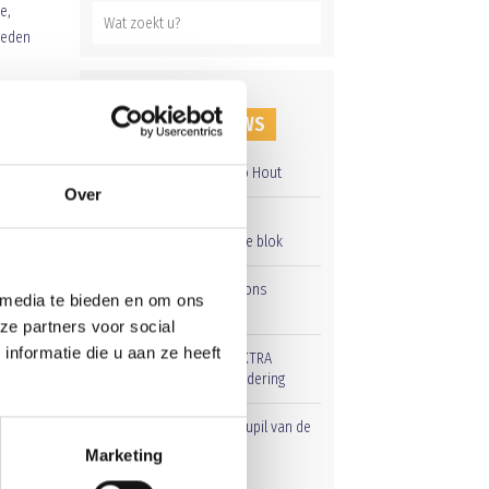
e,
leden
RECENT NIEUWS
Overwinning op Mierlo Hout
Over
Gelijkspel in eerste
oefenwedstrijd tweede blok
Groot onderhoud op ons
 media te bieden en om ons
sportpark
ze partners voor social
nformatie die u aan ze heeft
Uitnodiging voor de EXTRA
Algemene Ledenvergadering
Word jij de volgende Pupil van de
Week bij BlauwGeel?
Marketing