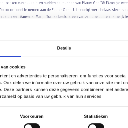
 het zoeken van paaseieren hadden de mannen van Blauw-Geel’38 E4 vorige wee
n Oploo om deel te nemen aan de Easter Open. Uiteindelijk werd helaas slechts d
 de prijzen. Aanvaller Marijn Tomas besloot een van zijn doelpunten namelijk te
d tegen Turkije.
Trainers Nicky en Bob besloten een foto van deze ‘goal
rland om mee te doen aan een speciale fotowedstrijd.
Uit de vele inzend
or krijgen alle spelers en trainers van E4 binnenkort een prachtig Fox Sports
enkort de foto van E4 in hun nieuwe tenues. Fox Sports Nederland bedankt!
Details
 van cookies
ent en advertenties te personaliseren, om functies voor social
. Ook delen we informatie over uw gebruik van onze site met on
e. Deze partners kunnen deze gegevens combineren met andere i
Mededelingen Leden administrati
erzameld op basis van uw gebruik van hun services.
Voorkeuren
Statistieken