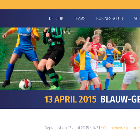
DE CLUB
TEAMS
BUSINESSCLUB
AC
13 APRIL 2015
BLAUW-GEEL
Geplaatst op 13 april 2015 • 14:31 •
Clubnieuws
•
Juniore