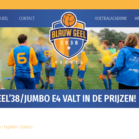
TUEEL
CONTACT
VOETBALACADEMIE
W
’38/JUMBO E4 VALT IN DE PRIJZEN!
n
•
Pupillen
•
Dames