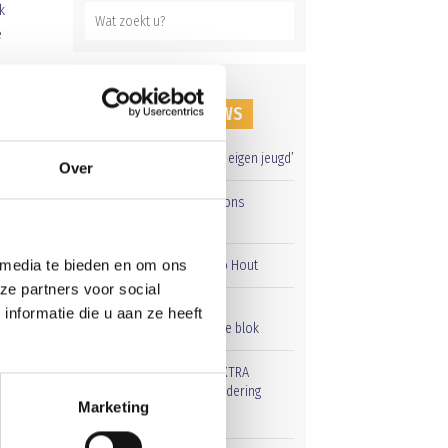
k
e
ingen
RECENT NIEUWS
‘Méér kansen voor de eigen jeugd’
Over
Groot onderhoud op ons
sportpark
 media te bieden en om ons
Overwinning op Mierlo Hout
ze partners voor social
Gelijkspel in eerste
nformatie die u aan ze heeft
oefenwedstrijd tweede blok
e,
Uitnodiging voor de EXTRA
Algemene Ledenvergadering
Marketing