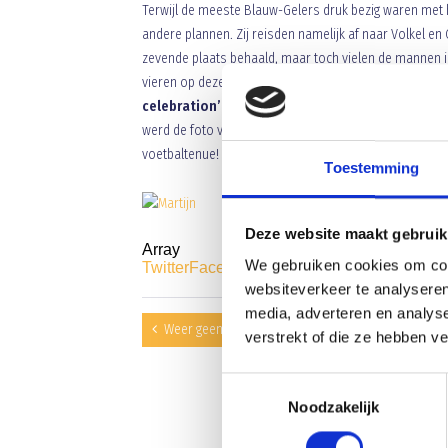
Terwijl de meeste Blauw-Gelers druk bezig waren met
andere plannen. Zij reisden namelijk af naar Volkel e
zevende plaats behaald, maar toch vielen de mannen in
vieren op dezelfde manier als Wesley Sneijder dat dee
celebration’ op te sturen naar Fox Sports Nede
werd de foto van Marijn uitgekozen als winnaar. Hierdo
voetbaltenue! Hier alvast de prijswinnende foto, binn
Toestemming
Deze website maakt gebruik
Array
We gebruiken cookies om cont
Twitter
Facebook
WhatsApp
websiteverkeer te analyseren
media, adverteren en analys
Weer geen winst voor A1
verstrekt of die ze hebben v
Toestemmingsselectie
Noodzakelijk