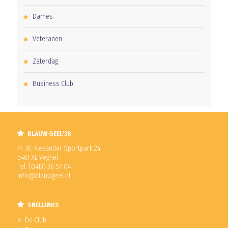
Dames
Veteranen
Zaterdag
Business Club
BLAUW GEEL'38
Pr. W. Alexander Sportpark 24
5461 XL Veghel
Tel. (0413) 36 57 04
info@blauwgeel.nl
SNELLINKS
De Club