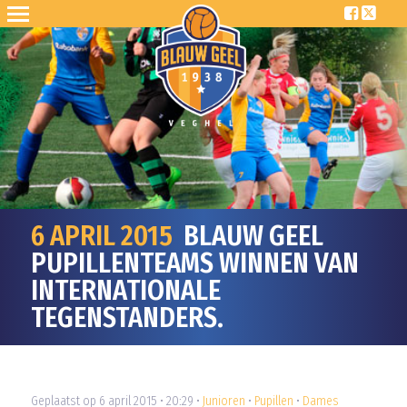
6 APRIL 2015
BLAUW GEEL
PUPILLENTEAMS WINNEN VAN
INTERNATIONALE
TEGENSTANDERS.
Geplaatst op 6 april 2015 • 20:29 •
Junioren
•
Pupillen
•
Dames