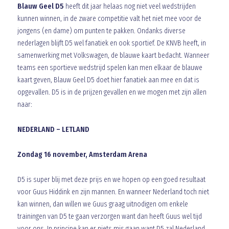
Blauw Geel D5
heeft dit jaar helaas nog niet veel wedstrijden
kunnen winnen, in de zware competitie valt het niet mee voor de
jongens (en dame) om punten te pakken. Ondanks diverse
nederlagen blijft D5 wel fanatiek en ook sportief. De KNVB heeft, in
samenwerking met Volkswagen, de blauwe kaart bedacht. Wanneer
teams een sportieve wedstrijd spelen kan men elkaar de blauwe
kaart geven, Blauw Geel D5 doet hier fanatiek aan mee en dat is
opgevallen. D5 is in de prijzen gevallen en we mogen met zijn allen
naar:
NEDERLAND – LETLAND
Zondag 16 november, Amsterdam Arena
D5 is super blij met deze prijs en we hopen op een goed resultaat
voor Guus Hiddink en zijn mannen. En wanneer Nederland toch niet
kan winnen, dan willen we Guus graag uitnodigen om enkele
trainingen van D5 te gaan verzorgen want dan heeft Guus wel tijd
voor ons. In principe kan er niets mis gaan want D5 zal Nederland