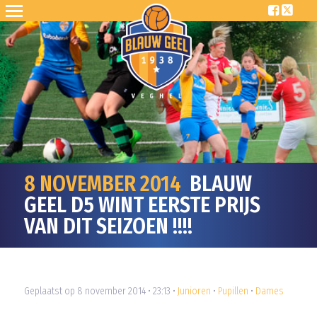
8 NOVEMBER 2014
BLAUW
GEEL D5 WINT EERSTE PRIJS
VAN DIT SEIZOEN !!!!
Geplaatst op 8 november 2014 • 23:13 •
Junioren
•
Pupillen
•
Dames