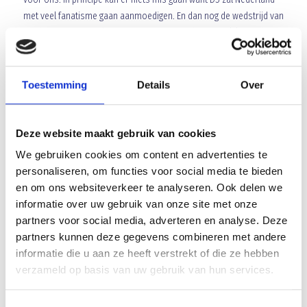
met veel fanatisme gaan aanmoedigen. En dan nog de wedstrijd van
vandaag tegen Mariahout D1, een tegenstander van gelijkwaardig
niveau. D5 wist door erg hard te werken met 1-0 te winnen door
een doelpunt van Roy, het voetbal was misschien niet goed maar
de eerste overwinning is wel binnen. Woensdag weer trainen,
Toestemming
Details
Over
zaterdag 15 nov thuis tegen Gemert en dan zondag naar de
Amsterdam Arena. Groeten
Marco.
Deze website maakt gebruik van cookies
We gebruiken cookies om content en advertenties te
personaliseren, om functies voor social media te bieden
Array
en om ons websiteverkeer te analyseren. Ook delen we
Twitter
Facebook
WhatsApp
informatie over uw gebruik van onze site met onze
partners voor social media, adverteren en analyse. Deze
Nieuwe indeling trainingsgroep 2014
partners kunnen deze gegevens combineren met andere
informatie die u aan ze heeft verstrekt of die ze hebben
verzameld op basis van uw gebruik van hun services.
HVCH A1 wint van Blauw Geel’38 A1