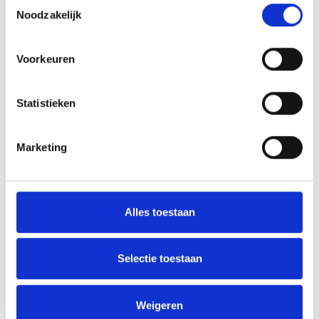
Toestemmingsselectie
Noodzakelijk
AANMELDEN LID
Voorkeuren
Statistieken
Marketing
RECENT NIEUWS
Flinke nederlaag in Katwijk
Alles toestaan
‘Méér kansen voor de eigen jeugd’
Groot onderhoud op ons sportpark
Selectie toestaan
Overwinning op Mierlo Hout
Weigeren
Gelijkspel in eerste oefenwedstrijd tweede blok