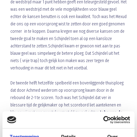
de wedstrijd maar 1 punt hebben geeft een teleurgesteld gevoel. Het
was een wedstrijd met de vele mogelijkheden voor blauw geel
echter de kansen benutten is ook een kwaliteit. Toch was het Mexud
die ons op een voorsprong wist te zetten door een goed genomen
corner in te koppen. Daarna kregen we nog diverse kansen om de
tweede goal te maken en Schijndel toen al op een kansloze
achterstand te zetten.Schijndel kwam er gewoon niet aan te pas
blauw geel was simpelweg de betere ploeg. Dat Schijndel uit het
niets ( vrije trap) toch gelijk kon maken was zeer tegen de
verhouding in maar dit telt niet in het voetbal.
De tweede helft hetzelfde spelbeeld een bovenliggende thuisploeg
dat door Achmed wederom op voorsprong kwam door in de
rebound de 2-1 te scoren. Toch was het Schijndel dat ver in
blessure tijd de gelijkmaker op het scorebord liet aantekenen en
bleven wij met een zeer teleurgesteld gevoel achter.
John van de
Donk
.
Array
Toestemming
Details
Over