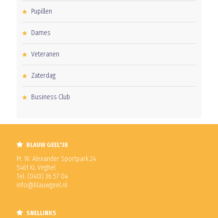
Pupillen
Dames
Veteranen
Zaterdag
Business Club
BLAUW GEEL'38
Pr. W. Alexander Sportpark 24
5461 XL Veghel
Tel. (0413) 36 57 04
info@blauwgeel.nl
SNELLINKS