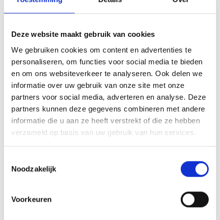
Twitter
Facebook
WhatsApp
Internationale wedstrijden voor Blauw Geel E4 en Blauw Geel
Deze website maakt gebruik van cookies
F4 op het Koning Willem Alexander sportpark.
We gebruiken cookies om content en advertenties te
personaliseren, om functies voor social media te bieden
en om ons websiteverkeer te analyseren. Ook delen we
MB1/MC1 en ME1 gaan in paasweekend naar Easter Open
informatie over uw gebruik van onze site met onze
partners voor social media, adverteren en analyse. Deze
partners kunnen deze gegevens combineren met andere
informatie die u aan ze heeft verstrekt of die ze hebben
AANMELDEN LID
verzameld op basis van uw gebruik van hun services.
Toestemmingsselectie
Noodzakelijk
Voorkeuren
RECENT NIEUWS