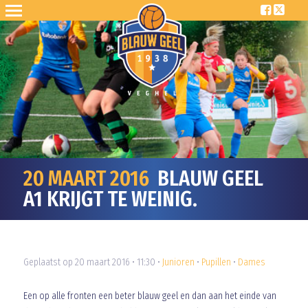
20 MAART 2016
BLAUW GEEL
A1 KRIJGT TE WEINIG.
Geplaatst op 20 maart 2016 • 11:30 •
Junioren
•
Pupillen
•
Dames
Een op alle fronten een beter blauw geel en dan aan het einde van