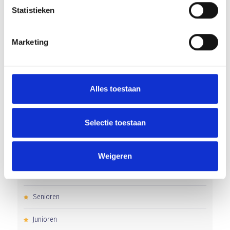
‘Méér kansen voor de eigen jeugd’
Statistieken
Groot onderhoud op ons sportpark
Marketing
Overwinning op Mierlo Hout
Gelijkspel in eerste oefenwedstrijd tweede blok
Alles toestaan
Uitnodiging voor de EXTRA Algemene Ledenvergadering
Selectie toestaan
CATEGORIEËN
Weigeren
Clubnieuws
Senioren
Junioren