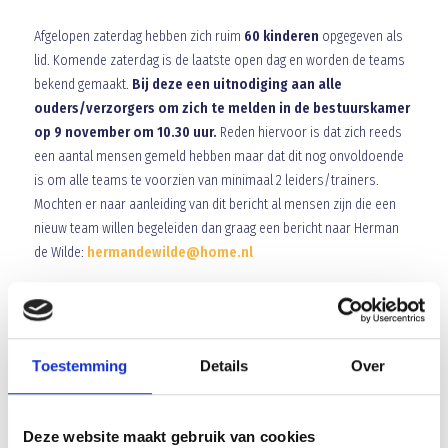
Afgelopen zaterdag hebben zich ruim
60 kinderen
opgegeven als
lid. Komende zaterdag is de laatste open dag en worden de teams
bekend gemaakt.
Bij deze een uitnodiging aan alle
ouders/verzorgers om zich te melden in de bestuurskamer
op 9 november om 10.30 uur.
Reden hiervoor is dat zich reeds
een aantal mensen gemeld hebben maar dat dit nog onvoldoende
is om alle teams te voorzien van minimaal 2 leiders/trainers.
Mochten er naar aanleiding van dit bericht al mensen zijn die een
nieuw team willen begeleiden dan graag een bericht naar Herman
de Wilde:
hermandewilde@home.nl
Array
Twitter
Facebook
WhatsApp
Toestemming
Details
Over
Franko van Bussel Schilderwerken sponsor D6
Deze website maakt gebruik van cookies
Reijbroek Bouwservice sponsor van Blauw Geel’38 D2