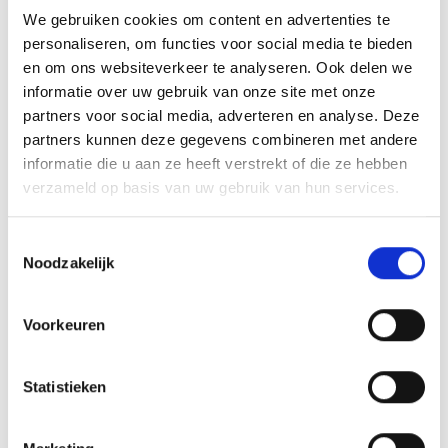
We gebruiken cookies om content en advertenties te
personaliseren, om functies voor social media te bieden
en om ons websiteverkeer te analyseren. Ook delen we
informatie over uw gebruik van onze site met onze
AANMELDEN LID
partners voor social media, adverteren en analyse. Deze
partners kunnen deze gegevens combineren met andere
informatie die u aan ze heeft verstrekt of die ze hebben
verzameld op basis van uw gebruik van hun services.
Toestemmingsselectie
RECENT NIEUWS
Noodzakelijk
Groot onderhoud op ons sportpark
Voorkeuren
Overwinning op Mierlo Hout
Statistieken
Gelijkspel in eerste oefenwedstrijd tweede blok
Uitnodiging voor de EXTRA Algemene Ledenvergadering