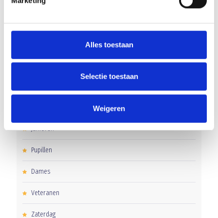
Marketing
Word jij de volgende Pupil van de Week bij BlauwGeel?
Alles toestaan
CATEGORIEËN
Selectie toestaan
Clubnieuws
Senioren
Weigeren
Junioren
Pupillen
Dames
Veteranen
Zaterdag