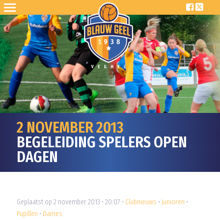
2 NOVEMBER 2013
BEGELEIDING SPELERS OPEN
DAGEN
Geplaatst op 2 november 2013 • 20:07 •
Clubnieuws
•
Junioren
•
Pupillen
•
Dames