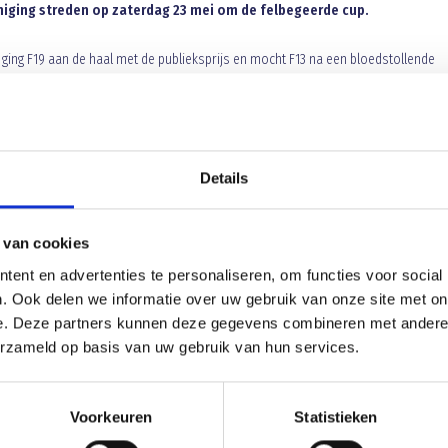
niging streden op zaterdag 23 mei om de felbegeerde cup.
k ging F19 aan de haal met de publieksprijs en mocht F13 na een bloedstollende
ze jongste jeugd.
Details
lleen voetballen maar ook heerlijk smullen.
 van cookies
ent en advertenties te personaliseren, om functies voor social
. Ook delen we informatie over uw gebruik van onze site met on
Spelers die overgaan van A naar senior
e. Deze partners kunnen deze gegevens combineren met andere i
erzameld op basis van uw gebruik van hun services.
Voorkeuren
Statistieken