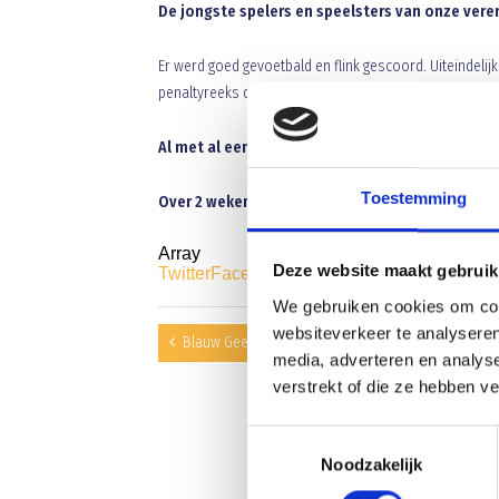
De jongste spelers en speelsters van onze vere
Er werd goed gevoetbald en flink gescoord. Uiteindelij
penaltyreeks de cup in ontvangst nemen.
Al met al een mooi toernooi met toppers uit on
Toestemming
Over 2 weken het taartentoernooi en dan niet a
Array
Deze website maakt gebruik
Twitter
Facebook
WhatsApp
We gebruiken cookies om cont
websiteverkeer te analyseren
Blauw Geel heeft felbegeerde spits binnen
media, adverteren en analys
verstrekt of die ze hebben v
Toestemmingsselectie
Noodzakelijk