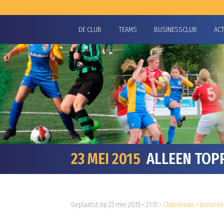
DE CLUB
TEAMS
BUSINESSCLUB
AC
23 MEI 2015
ALLEEN TOPP
Geplaatst op 23 mei 2015 • 21:17 •
Clubnieuws
•
Junioren