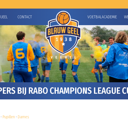
TUEEL
CONTACT
VOETBALACADEMIE
W
ERS BIJ RABO CHAMPIONS LEAGUE C
•
Pupillen
•
Dames