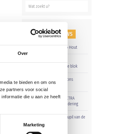
RECENT NIEUWS
Overwinning op Mierlo Hout
Over
Gelijkspel in eerste
oefenwedstrijd tweede blok
Groot onderhoud op ons
 media te bieden en om ons
sportpark
ze partners voor social
en
nformatie die u aan ze heeft
Uitnodiging voor de EXTRA
Algemene Ledenvergadering
Word jij de volgende Pupil van de
Week bij BlauwGeel?
Marketing