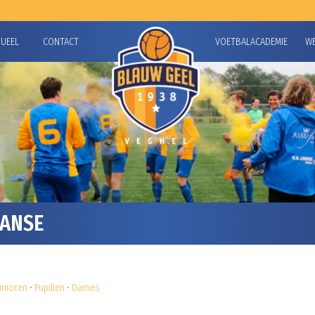
TUEEL
CONTACT
VOETBALACADEMIE
W
JANSE
unioren
•
Pupillen
•
Dames