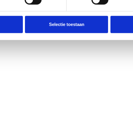
odewijk van Helvoirt ook volgend seizoen trainer/coach bij Blauw Geel ’38/JUMB
Selectie toestaan