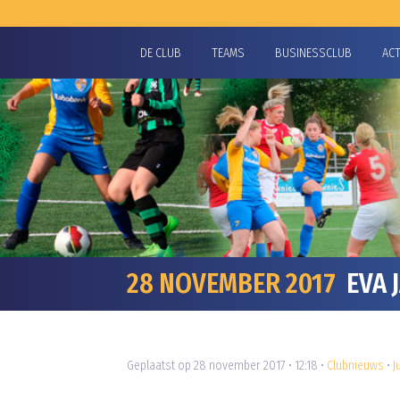
DE CLUB
TEAMS
BUSINESSCLUB
AC
28 NOVEMBER 2017
EVA 
Geplaatst op 28 november 2017 • 12:18 •
Clubnieuws
•
J