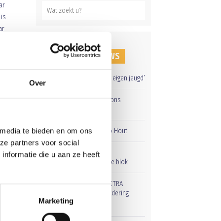
ar
 is
ar
RECENT NIEUWS
‘Méér kansen voor de eigen jeugd’
Over
e
Groot onderhoud op ons
a van
sportpark
n
 media te bieden en om ons
Overwinning op Mierlo Hout
ze partners voor social
Gelijkspel in eerste
nformatie die u aan ze heeft
oefenwedstrijd tweede blok
Uitnodiging voor de EXTRA
Algemene Ledenvergadering
Marketing