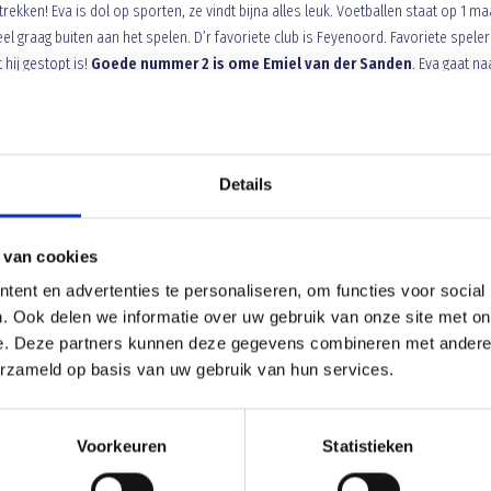
kken! Eva is dol op sporten, ze vindt bijna alles leuk. Voetballen staat op 1 ma
el graag buiten aan het spelen. D’r favoriete club is Feyenoord. Favoriete speler
 hij gestopt is!
Goede nummer 2 is ome Emiel van der Sanden
. Eva gaat na
ag! Tot dan!
Details
n de week te zijn bij de wedstrijd van ons vaandel team tegen
Be Quick 1887
. J
jij je dan moet melden bij de business ruimte waar je wordt ontvangen door Mi
es en zusjes en opa’s en oma’s van harte welkom. Wij wensen jou en jou familie ee
 van cookies
ent en advertenties te personaliseren, om functies voor social
. Ook delen we informatie over uw gebruik van onze site met on
e. Deze partners kunnen deze gegevens combineren met andere i
erzameld op basis van uw gebruik van hun services.
Voorkeuren
Statistieken