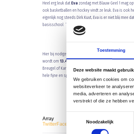
Heel erg leuk dat
Eva
zondag met Blauw Geel 1 mag optre
ook basketballen en hockey vindt ze leuk. Eva is ook he
eigenlijk nog steeds Dirk Kuyt, Eva is er niet blij mee dat
basisschool ’t Ven. Wij zijn er op tijd aanstaande zond
Toestemming
Hier bij nodigen wij jou uit op
3 december
om pupil va
wordt om
13.45 uur
op ons sport park verwacht waar 
Breugel of Karin van Dijk. Natuurlijk zijn ook broertj
Deze website maakt gebruik
hele fijne en sportieve middag toe.
We gebruiken cookies om cont
websiteverkeer te analyseren
media, adverteren en analys
verstrekt of die ze hebben v
Toestemmingsselectie
Array
Noodzakelijk
Twitter
Facebook
WhatsApp