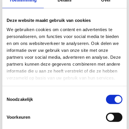
Array
Twitter
Facebook
WhatsApp
Deze website maakt gebruik van cookies
Trainingen op donderdagavond
We gebruiken cookies om content en advertenties te
personaliseren, om functies voor social media te bieden
en om ons websiteverkeer te analyseren. Ook delen we
A.s. Zondag Blauw Geel’38/JUMBO tegen Jong Vitesse.
informatie over uw gebruik van onze site met onze
partners voor social media, adverteren en analyse. Deze
partners kunnen deze gegevens combineren met andere
informatie die u aan ze heeft verstrekt of die ze hebben
AANMELDEN LID
verzameld op basis van uw gebruik van hun services.
Toestemmingsselectie
Noodzakelijk
Voorkeuren
RECENT NIEUWS