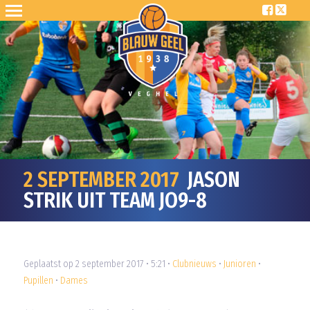
2 SEPTEMBER 2017
JASON
STRIK UIT TEAM JO9-8
Geplaatst op 2 september 2017 • 5:21 •
Clubnieuws
•
Junioren
•
Pupillen
•
Dames