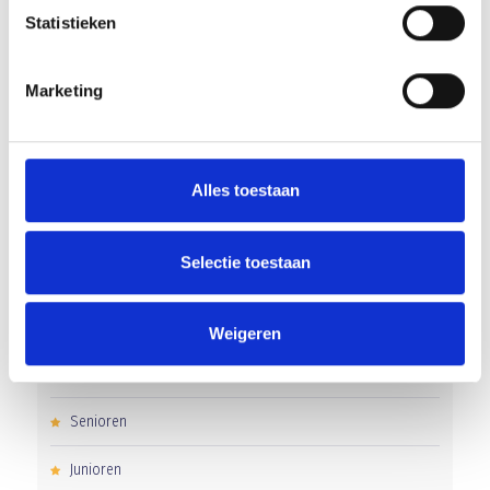
Statistieken
Overwinning op Mierlo Hout
Gelijkspel in eerste oefenwedstrijd tweede blok
Marketing
Groot onderhoud op ons sportpark
Uitnodiging voor de EXTRA Algemene Ledenvergadering
Alles toestaan
Word jij de volgende Pupil van de Week bij BlauwGeel?
Selectie toestaan
CATEGORIEËN
Weigeren
Clubnieuws
Senioren
Junioren