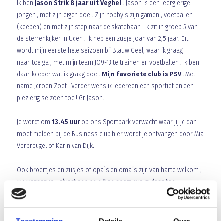
Ik ben
Jason Strik 8 jaar uit Veghel
. Jason is een leergierige
jongen , met zijn eigen doel. Zijn hobby’s zijn gamen , voetballen
(keepen) en met zijn step naar de skatebaan . Ik zit in groep 5 van
de sterrenkijker in Uden . Ik heb een zusje Joan van 2,5 jaar. Dit
wordt mijn eerste hele seizoen bij Blauw Geel, waar ik graag
naar toe ga , met mijn team JO9-13 te trainen en voetballen . Ik ben
daar keeper wat ik graag doe .
Mijn favoriete club is PSV
. Met
name Jeroen Zoet ! Verder wens ik iedereen een sportief en een
plezierig seizoen toe!! Gr Jason.
Je wordt om
13.45 uur
op ons Sportpark verwacht waar jij je dan
moet melden bij de Business club hier wordt je ontvangen door Mia
Verbreugel of Karin van Dijk.
Ook broertjes en zusjes of opa`s en oma´s zijn van harte welkom ,
wij wensen jou alvast een hele fijne sportieve middag toe.
Toestemming
Details
Over