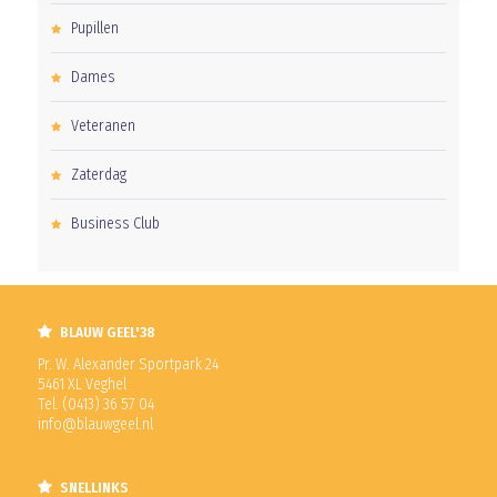
Pupillen
Dames
Veteranen
Zaterdag
Business Club
BLAUW GEEL'38
Pr. W. Alexander Sportpark 24
5461 XL Veghel
Tel. (0413) 36 57 04
info@blauwgeel.nl
SNELLINKS