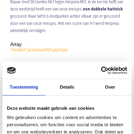
Blauw-Geel’38/Jumbo MC1 tegen Herpinia MC1. In de eerste helft van
deze wedstrijd heeft een van onze meisjes
een dubbele hattrick
gescoord. Maar liefst 6 doelpunten achter elkaar zijn er gescoord
door een van onze meisjes. Met een score van 9-1 werd Herpinia
uiteindelijk verslagen.
Array
Twitter
Facebook
WhatsApp
Informatie trainingen!
De supportersclub enveloppe actie vanavond tijdens de derby
Toestemming
Details
Over
Deze website maakt gebruik van cookies
We gebruiken cookies om content en advertenties te
AANMELDEN LID
personaliseren, om functies voor social media te bieden
en om ons websiteverkeer te analyseren. Ook delen we