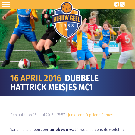
16 APRIL 2016
DUBBELE
HATTRICK MEISJES MC1
Geplaatst op 16 april 2016 • 15:57 •
Junioren
•
Pupillen
•
Dames
Vandaag is er een zeer
uniek voorval
geweest tijdens de wedstrijd