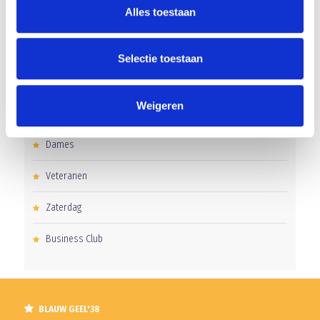
Alles toestaan
Clubnieuws
Senioren
Selectie toestaan
Junioren
Weigeren
Pupillen
Dames
Veteranen
Zaterdag
Business Club
BLAUW GEEL'38