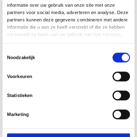
informatie over uw gebruik van onze site met onze
partners voor social media, adverteren en analyse. Deze
partners kunnen deze gegevens combineren met andere
informatie die u aan ze heeft verstrekt of die ze hebben
RECENT NIEUWS
verzameld op basis van uw gebruik van hun services.
Groot onderhoud op ons sportpark
Toestemmingsselectie
Noodzakelijk
Overwinning op Mierlo Hout
Gelijkspel in eerste oefenwedstrijd tweede blok
Voorkeuren
Uitnodiging voor de EXTRA Algemene Ledenvergadering
Statistieken
Word jij de volgende Pupil van de Week bij BlauwGeel?
Marketing
CATEGORIEËN