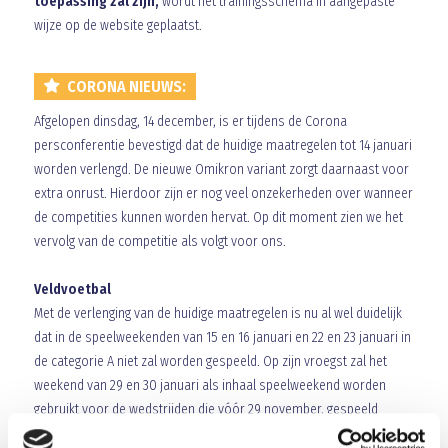
toepassing zal zijn,
wordt het trainingsschema in aangepaste
wijze op de website geplaatst.
CORONA NIEUWS:
Afgelopen dinsdag, 14 december, is er tijdens de Corona
persconferentie bevestigd dat de huidige maatregelen tot 14 januari
worden verlengd. De nieuwe Omikron variant zorgt daarnaast voor
extra onrust. Hierdoor zijn er nog veel onzekerheden over wanneer
de competities kunnen worden hervat. Op dit moment zien we het
vervolg van de competitie als volgt voor ons.
Veldvoetbal
Met de verlenging van de huidige maatregelen is nu al wel duidelijk
dat in de speelweekenden van 15 en 16 januari en 22 en 23 januari in
de categorie A niet zal worden gespeeld. Op zijn vroegst zal het
weekend van 29 en 30 januari als inhaal speelweekend worden
gebruikt voor de wedstrijden die vóór 29 november, gespeeld
hadden moeten worden maar zijn afgelast (met uitzondering van