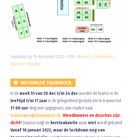
Geplaatst op 19 december 2021 • 11:18 •
Nieuws
•
Clubnieuws
•
Junioren
•
Pupillen
INFORMATIE TRAININGEN.
In de
week 51 van 20 dec t/m 24 dec
worden de teams in de
leeftijd t/m 17 jaar
in de gelegenheid gesteld om te trainen tot
17:00 uur
! Nog niet opgegeven, dan mailen naar
trainingen@blauwgeel.nl
.
Kleedkamers en douches zijn
dicht!
Daarna volgt de
kerstvakantie
waar
niet
wordt getraind.
Vanaf 10 januari 2022, waar de lockdown nog van