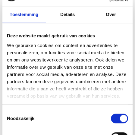
2de divisie, 3de divisie en hoofdklasse). De competities die spelen
in een zogenaamde najaarsreeks in de categorie A* worden eerst
Toestemming
Details
Over
uitgespeeld en gaan pas daarna worden heringedeeld voor de
voorjaarsreeks.
Hopende dat er geen nieuwe maatregelen na 15 januari komen,
Deze website maakt gebruik van cookies
kunnen in de categorie B* alle wedstrijden in het programma
We gebruiken cookies om content en advertenties te
gewoon doorgang vinden, deze wedstrijden laten we daarom ook
personaliseren, om functies voor social media te bieden
als gepland staan. Mocht je deze wedstrijden niet willen spelen,
en om ons websiteverkeer te analyseren. Ook delen we
meld dit dan bij contact@knvb.nl
onder vermelding van het
informatie over uw gebruik van onze site met onze
wedstrijdnummer
.
partners voor social media, adverteren en analyse. Deze
partners kunnen deze gegevens combineren met andere
Contact en meer informatie
informatie die u aan ze heeft verstrekt of die ze hebben
Kijk voor alle informatie over voetbal en het coronavirus
verzameld op basis van uw gebruik van hun services.
op www.knvb.nl/coronavirus of neem contact op met
jouw
verenigingsadviseur
. Daarnaast wijzen wij je op het bestaan
van de bestuurderscommunity
Eén Tweetje
. Juist op dit platform
Toestemmingsselectie
Noodzakelijk
kom je andere bestuurders tegen die met elkaar tips, adviezen en
ervaringen uitwisselen. Of bezoek de website van NOC*NSF:
FAQ:
veelgestelde vragen over coronavirus en sport – NOCNSF