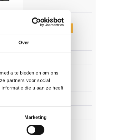
CATEGORIEËN
Over
Clubnieuws
h op
die
Senioren
Junioren
 media te bieden en om ons
nde
ze partners voor social
Pupillen
nformatie die u aan ze heeft
Dames
e
Veteranen
der
Marketing
Zaterdag
 op
Business Club