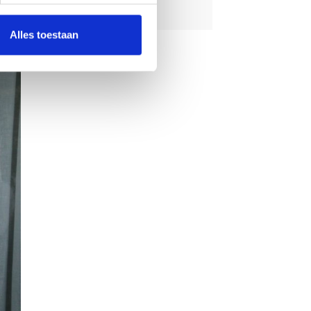
eld
 Mien
Alles toestaan