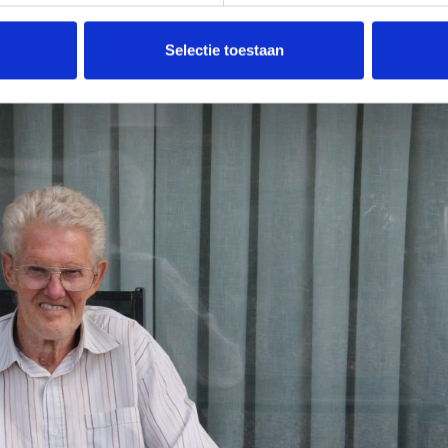
der. Hij was een geweldig fijn mens. De wensambulance die voor hem was gereg
e eerste team, kwam te laat en moest worden geannuleerd. Wij wensen zijn vrouw
Selectie toestaan
bij onze club veel sterkte en kracht om het verlies een plekje te geven.