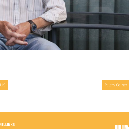
HUIS
Peters Corner 
NELLINKS