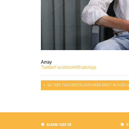
Array
Twitter
Facebook
WhatsApp
NA TWEE THUISNEDERLAGEN WEER WINST IN EIGEN 
BLAUW GEEL'38
S