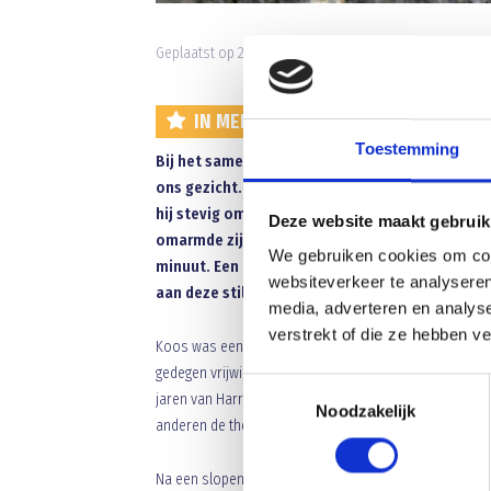
Geplaatst op 26 oktober 2025 • 21:57 •
Nieuws
•
Clubni
IN MEMORIAM KOOS LAARAKKERS…A
Toestemming
Bij het samenstellen van deze herinnering overh
ons gezicht. Afgelopen vrijdag verliet Koos zijn
hij stevig omarmde en niet meer los liet. Aan 
Deze website maakt gebruik
omarmde zijn familie elkaar intens. Het werd m
We gebruiken cookies om cont
minuut. Een landende Transavia Boeing en het s
websiteverkeer te analyseren
aan deze stilte. Een stilzijn dat nog heel lang 
media, adverteren en analys
verstrekt of die ze hebben v
Koos was een vaste supporter van het eerste team en k
gedegen vrijwilliger met een warme persoonlijkheid. To
Toestemmingsselectie
jaren van Harrie Constant † als materiaal verzorger 
Noodzakelijk
anderen de thee en frisdrank voor het arbitrale trio in 
Na een slopende ziekte overleed Koos Laarakkers afgel