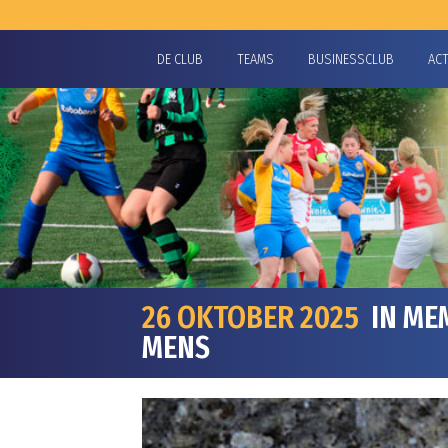
DE CLUB
TEAMS
BUSINESSCLUB
AC
26 OKTOBER 2025
IN ME
MENS