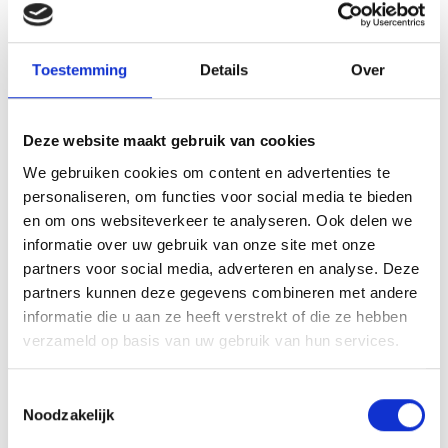
Het contact met de andere vrijwilligers en de verhalen van vroeger
die daar rond gaan. Ook is het mooi om de jeugd aan het werk te
Toestemming
Details
Over
zien tijdens trainingen. Je ziet het sportpark ook groeien zoals met
de verlichting en met de kleedlokalen. Hierdoor hebben we ook
meer mensen nodig. Het kunstgras is ook een voortuitgang men
Deze website maakt gebruik van cookies
kan nu langer door trainen.
We gebruiken cookies om content en advertenties te
Hoe breng je graag je vrije tijd door als je niet bij
personaliseren, om functies voor social media te bieden
Blauwgeel bent?
en om ons websiteverkeer te analyseren. Ook delen we
informatie over uw gebruik van onze site met onze
Genieten van mijn tijd en dan veel lezen en fietsen om mijn gewicht
partners voor social media, adverteren en analyse. Deze
in de gaten te houden. Loop ook graag op zondag als we thuis
partners kunnen deze gegevens combineren met andere
spelen een rondje langs het veld en zie de mensen dan genieten.
informatie die u aan ze heeft verstrekt of die ze hebben
verzameld op basis van uw gebruik van hun services.
Zijn er wensen die je graag veranderd ziet als vrijwilliger?
Toestemmingsselectie
Ja, dat de leiders na de trainingen en wedstijden meer toezicht
Noodzakelijk
houden in de kleedlokalen. Zodat deze netjes achterblijven. Scheelt