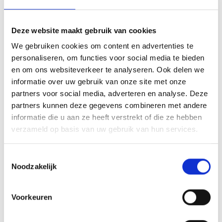
– PROGRAMMA VAN DEZE DAG:
O7 & O8 van 09.00 tot 10.30
O9 & O10 van 10.45 tot 12.15
Deze website maakt gebruik van cookies
O11 – O12 & O13van 13.00 tot 14.30
We gebruiken cookies om content en advertenties te
personaliseren, om functies voor social media te bieden
Uiteraard doen we alles conform alle COVID-19 normen en
en om ons websiteverkeer te analyseren. Ook delen we
eisen:
informatie over uw gebruik van onze site met onze
– Publiek is daarom helaas niet toegestaan.
partners voor social media, adverteren en analyse. Deze
– De leeftijdsgroepen die aan de beurt zijn worden een kwartier
partners kunnen deze gegevens combineren met andere
voor aanvang opgehaald bij de poort op de parkeerplaats.
informatie die u aan ze heeft verstrekt of die ze hebben
– De leeftijdsgroepen die de clubdag achter de rug hebben, worden
verzameld op basis van uw gebruik van hun services.
aan de andere kant van de parkeerplaats weer teruggebracht.
We hopen op fantastisch weer, want…fantastische jeugd,
Toestemmingsselectie
vrijwilligers, trainers, sponsors en leden hebben we al!
Noodzakelijk
WE ZIJN ER (WEER) KLAAR VOOR!
Voorkeuren
Array
Twitter
Facebook
WhatsApp