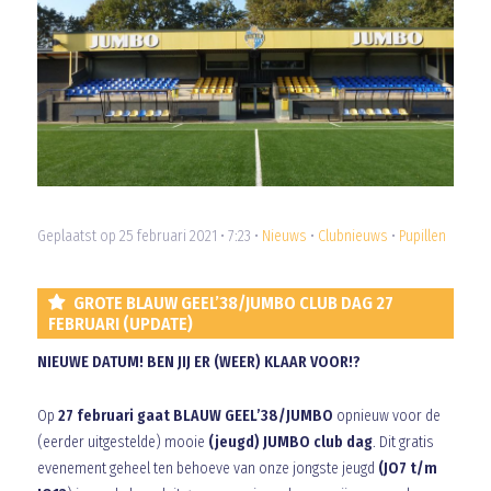
Geplaatst op 25 februari 2021 • 7:23 •
Nieuws
•
Clubnieuws
•
Pupillen
GROTE BLAUW GEEL’38/JUMBO CLUB DAG 27
FEBRUARI (UPDATE)
NIEUWE DATUM! BEN JIJ ER (WEER) KLAAR VOOR!?
Op
27 februari gaat BLAUW GEEL’38/JUMBO
opnieuw voor de
(eerder uitgestelde) mooie
(jeugd) JUMBO club dag
. Dit gratis
evenement geheel ten behoeve van onze jongste jeugd
(JO7 t/m