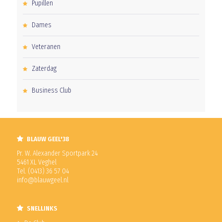
Pupillen
Dames
Veteranen
Zaterdag
Business Club
BLAUW GEEL'38
Pr. W. Alexander Sportpark 24
5461 XL Veghel
Tel. (0413) 36 57 04
info@blauwgeel.nl
SNELLINKS