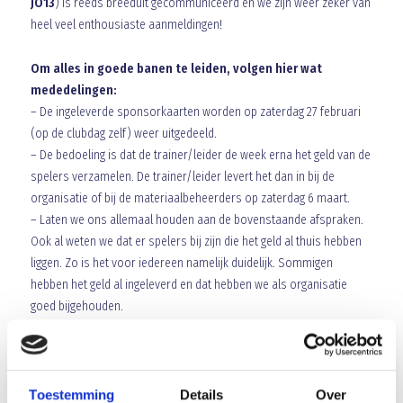
JO13
) is reeds breeduit gecommuniceerd en we zijn weer zeker van
heel veel enthousiaste aanmeldingen!
Om alles in goede banen te leiden, volgen hier wat
mededelingen:
– De ingeleverde sponsorkaarten worden op zaterdag 27 februari
(op de clubdag zelf) weer uitgedeeld.
– De bedoeling is dat de trainer/leider de week erna het geld van de
spelers verzamelen. De trainer/leider levert het dan in bij de
organisatie of bij de materiaalbeheerders op zaterdag 6 maart.
– Laten we ons allemaal houden aan de bovenstaande afspraken.
Ook al weten we dat er spelers bij zijn die het geld al thuis hebben
liggen. Zo is het voor iedereen namelijk duidelijk. Sommigen
hebben het geld al ingeleverd en dat hebben we als organisatie
goed bijgehouden.
– Laat de spelers allemaal in het tenue van Blauw-Geel naar het
sportpark komen. Uiteraard met ook de voetbalschoenen aan.
Toestemming
Details
Over