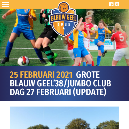
25 FEBRUARI 2021
GROTE
BLAUW GEEL’38/JUMBO CLUB
DAG 27 FEBRUARI (UPDATE)