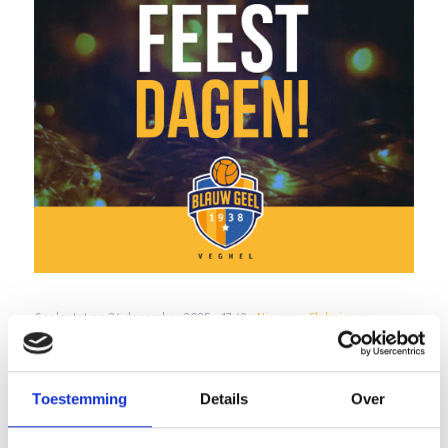
Geplaatst op 24 december 2025 • 17:42 •
Nieuws
•
Clubnieuws
Array
Twitter
Facebook
WhatsApp
Toestemming
Details
Over
UITNODIGING NIEUWJAARSRECEPTIE OM 14:00 UUR