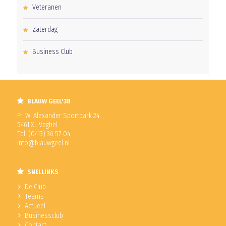
Veteranen
Zaterdag
Business Club
BLAUW GEEL'38
Pr. W. Alexander Sportpark 24
5461 XL Veghel
Tel. (0413) 36 57 04
info@blauwgeel.nl
SNELLINKS
De Club
Teams
Actueel
Businessclub
Contact