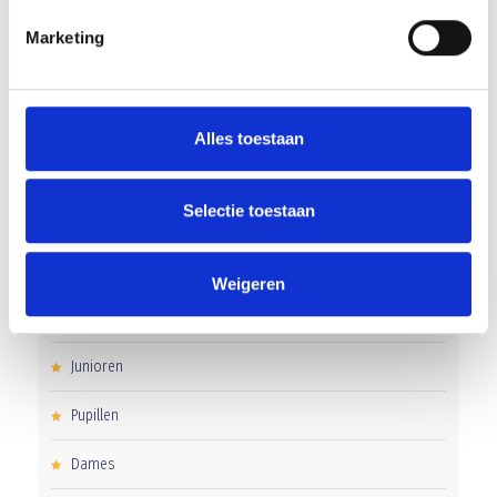
Gelijkspel in eerste oefenwedstrijd tweede blok
Marketing
Uitnodiging voor de EXTRA Algemene Ledenvergadering
Word jij de volgende Pupil van de Week bij BlauwGeel?
Alles toestaan
Selectie toestaan
CATEGORIEËN
Clubnieuws
Weigeren
Senioren
Junioren
Pupillen
Dames