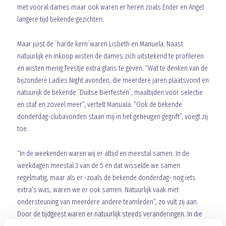
met vooral dames maar ook waren er heren zoals Ender en Angel
langere tijd bekende gezichten.
Maar juist de ´harde kern´waren Lisbeth en Manuela. Naast
natuurlijk en inkoop wisten de dames zich uitstekend te profileren
en wisten menig feestje extra glans te geven. “Wat te denken van de
bijzondere Ladies Night avonden, die meerdere jaren plaatsvond en
natuurijk de bekende ´Duitse Bierfesten´, maaltijden voor selectie
en staf en zoveel meer”, vertelt Manuala. “Ook de bekende
donderdag-clubavonden staan mij in het geheugen gegrift”, voegt zij
toe.
“In de weekenden waren wij er altijd en meestal samen. In de
weekdagen meestal 3 van de 5 en dat wisselde we samen
regelmatig, maar als er -zoals de bekende donderdag- nog iets
extra’s was, waren we er ook samen. Natuurlijk vaak met
ondersteuning van meerdere andere teamleden”, zo vult zij aan.
Door de tijdgeest waren er natuurlijk steeds veranderingen. In die