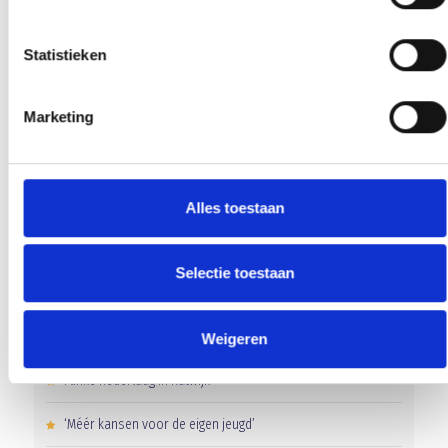
Kerstboodschap van de mannen van JO 11-1 en JO 12-1
Statistieken
Blauw Geel’38 wenst U . . . . .
Marketing
AANMELDEN LID
Alles toestaan
Selectie toestaan
RECENT NIEUWS
Weigeren
Flinke nederlaag in Katwijk
‘Méér kansen voor de eigen jeugd’