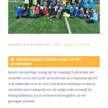
Geplaatst op 29 december 2020 • 20:57 •
Nieuws
•
Clubnieuws
EEN GESLAAGDE VOETBAL CLINIC OP HET
SPORTPARK!
Na een stormachtige zondag, gaf de maandag 28 december een
stralende zon te zien! Jordy van Boxtel was al vroeg aanwezig met
al de materialen voor de clinic! Ook Noimin Imankarijo en Marcel
van Berkel waren aanwezig voor de nodige ondersteuning! De
belangstelling was groot en kunnen wij terugkijken op een
geslaagde activiteit!