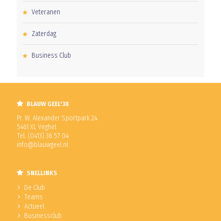
Veteranen
Zaterdag
Business Club
BLAUW GEEL'38
Pr. W. Alexander Sportpark 24
5461 XL Veghel
Tel. (0413) 36 57 04
info@blauwgeel.nl
SNELLINKS
De Club
Teams
Actueel
Businessclub