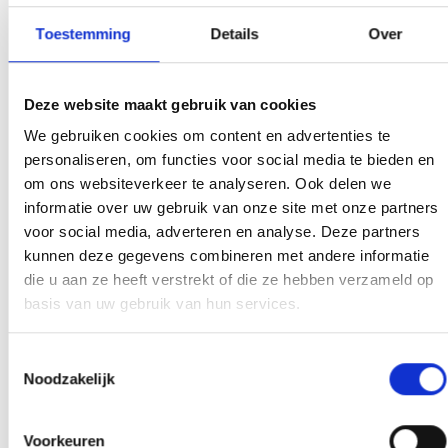
Jordy van Boxtel (Hoofdtrainer VOW; jeugdtrainer SV TOP).
Toestemming
Details
Over
Voor wie is het?
Deze website maakt gebruik van cookies
Het is voor jongens en meisjes van 6 tot en met 14 jaar.
We gebruiken cookies om content en advertenties te
personaliseren, om functies voor social media te bieden en
Wat ga je verbeteren?
om ons websiteverkeer te analyseren. Ook delen we
informatie over uw gebruik van onze site met onze partners
Motoriek door coördinatie en loopscholing;
voor social media, adverteren en analyse. Deze partners
Functionele techniek: bewegingen, passen en trappen, scoren;
kunnen deze gegevens combineren met andere informatie
Handelingssnelheid: de nieuwste cognitieve trainingen;
die u aan ze heeft verstrekt of die ze hebben verzameld op
Spelintelligentie: diverse kleine partijvormen.
basis van uw gebruik van hun services.
Toestemmingsselectie
Array
Noodzakelijk
Twitter
Facebook
WhatsApp
Voorkeuren