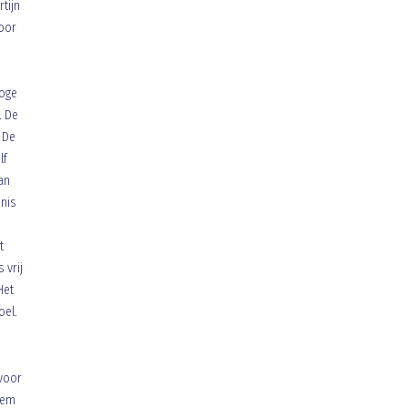
tijn
voor
hoge
. De
. De
lf
aan
enis
t
 vrij
Het
oel.
 voor
 hem