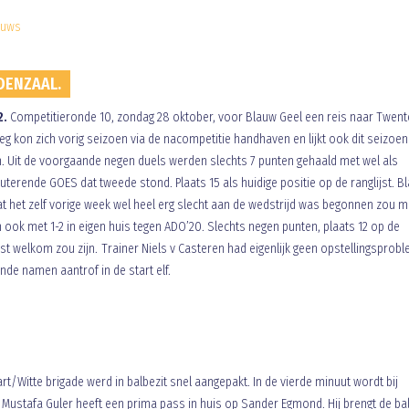
euws
DENZAAL.
2.
Competitieronde 10, zondag 28 oktober, voor Blauw Geel een reis naar Twent
eg kon zich vorig seizoen via de nacompetitie handhaven en lijkt ook dit seizoe
n. Uit de voorgaande negen duels werden slechts 7 punten gehaald met wel als
ebuterende GOES dat tweede stond. Plaats 15 als huidige positie op de ranglijst. B
het zelf vorige week wel heel erg slecht aan de wedstrijd was begonnen zou 
n ook met 1-2 in eigen huis tegen ADO’20. Slechts negen punten, plaats 12 op de
inst welkom zou zijn. Trainer Niels v Casteren had eigenlijk geen opstellingsprob
e namen aantrof in de start elf.
rt/Witte brigade werd in balbezit snel aangepakt. In de vierde minuut wordt bij
Mustafa Guler heeft een prima pass in huis op Sander Egmond. Hij brengt de ba