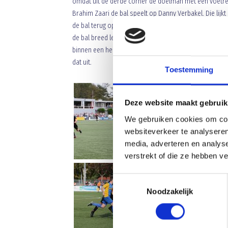
omdat uit de derde corner de doelman met een voetref
Brahim Zaari de bal speelt op Danny Verbakel. Die lijkt
de bal terug op zijn doelman en Danny jaagt door. De 
de bal breed legt op de geheel vrijstaande Rick Polman
binnen een helft te produceren maar helaas schiet hij d
dat uit.
Toestemming
Deze website maakt gebruik
We gebruiken cookies om cont
websiteverkeer te analyseren
media, adverteren en analys
verstrekt of die ze hebben v
Toestemmingsselectie
Noodzakelijk