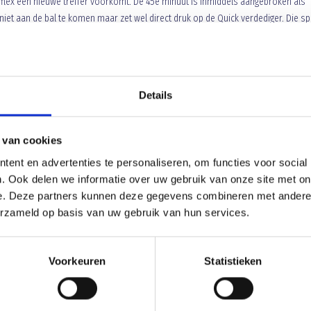
lex een nieuwe treffer voorkomt. De 45e minuut is inmiddels aangebroken als
 niet aan de bal te komen maar zet wel direct druk op de Quick verdediger. Die sp
doelman schiet vervolgens de bal op het lichaam van Danny Verbakel die vervolg
. Met een leeg doel voor hem moet hij eigenlijk een hattrick door zijn derde doel
e bal naast het lege doel. Een doelpunt had het duel vroegtijdig beslist. Helaas b
Details
 van cookies
ent en advertenties te personaliseren, om functies voor social
. Ook delen we informatie over uw gebruik van onze site met on
e. Deze partners kunnen deze gegevens combineren met andere i
erzameld op basis van uw gebruik van hun services.
Voorkeuren
Statistieken