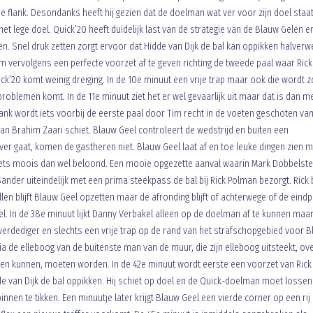
e flank. Desondanks heeft hij gezien dat de doelman wat ver voor zijn doel staa
et lege doel. Quick’20 heeft duidelijk last van de strategie van de Blauw Gelen en
en. Snel druk zetten zorgt ervoor dat Hidde van Dijk de bal kan oppikken halverw
om vervolgens een perfecte voorzet af te geven richting de tweede paal waar Rick
ck’20 komt weinig dreiging. In de 10e minuut een vrije trap maar ook die wordt z
roblemen komt. In de 11e minuut ziet het er wel gevaarlijk uit maar dat is dan 
ank wordt iets voorbij de eerste paal door Tim recht in de voeten geschoten va
van Brahim Zaari schiet. Blauw Geel controleert de wedstrijd en buiten een
ver gaat, komen de gastheren niet. Blauw Geel laat af en toe leuke dingen zien 
t iets moois dan wel beloond. Een mooie opgezette aanval waarin Mark Dobbelst
er uiteindelijk met een prima steekpass de bal bij Rick Polman bezorgt. Rick bl
llen blijft Blauw Geel opzetten maar de afronding blijft of achterwege of de eind
Geel. In de 38e minuut lijkt Danny Verbakel alleen op de doelman af te kunnen maa
erdediger en slechts een vrije trap op de rand van het strafschopgebied voor 
ia de elleboog van de buitenste man van de muur, die zijn elleboog uitsteekt, ov
even kunnen, moeten worden. In de 42e minuut wordt eerste een voorzet van Rick
e van Dijk de bal oppikken. Hij schiet op doel en de Quick-doelman moet lossen
nnen te tikken. Een minuutje later krijgt Blauw Geel een vierde corner op een rij