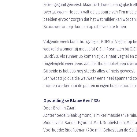
zeker gegund geweest. Maar toch twee belangrijke tref
overtal kwam. Hopelijk valt de blessure van Tim mee e
beelden ervoor zorgen dat het wat milder kan worden. H
Schouwer om zijn kunnen op dit niveau te tonen.
Volgende week komt hoogvlieger GOES in Veghel op bezo
weekend wonnen zij met liefst 0-3 in Rosmalen bij OJC
Quick’20. Als runner up komen zij dus naar Veghel en zi
ongetwijfeld weer eens aan het thuispubliek een overw
Bij beide is het dus nog steeds alles of niets geweest.
Een wedstrijd dus die wel weer eens heel spannend zo
moeten werken om de punten in eigen huis te houden.
Opstelling sv Blauw Geel’ 38:
Doel: Brahim Zaari,
Achterhoede: Sjaak Egmond, Tim Rerimassie (49e min. 
Middenveld: Sander Egmond, Mark Dobbelsteen, Mustafa
Voorhoede: Rick Polman (70e min. Sebastiaan de Schou