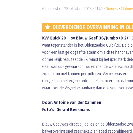
Geplaatst op 28 oktober 2018 • 21:49 •
Nieuws
•
Clubni
DIKVERDIENDE OVERWINNING IN OL
KVV Quick’20 — sv Blauw Geel’ 38/Jumbo (0-2) 1-
want tegenstander is het Oldenzaalse Quick’20. De plo
voor een lastige opgaaf te staan om zich te handhave
opmerkelijk resultaat de 2-3 winst bij het ijzersterk d
Geel was dus gewaarschuwd en met de wetenschap dat 
zich dat nu niet kunnen permitteren. Verlies was er da
ranglijst, op het eigen conto betekent uiteraard dat w
waardoor de Veghelse aanhang dan ook geen verassend
Door: Antoine van der Cammen
Foto’s: Gerard Beekmans
Blauw Geel was direct bij de les en de Oldenzaalse Zwa
balverovering snel geschakeld en goed gecombineerd. 