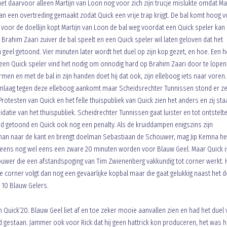
net daarvoor alleen Martijn van Loon nog voor zich zijn trucje mislukte omdat Mar
an een overtreding gemaakt zodat Quick een vrije trap krijgt. De bal komt hoog 
voor de doellijn kopt Martijn van Loon de bal weg voordat een Quick speler kan
 Brahim Zaari zuiver de bal speelt en een Quick speler wil laten geloven dat het
 geel getoond. Vier minuten later wordt het duel op zijn kop gezet, en hoe. Een 
een Quick speler vind het nodig om onnodig hard op Brahim Zaari door te lopen
en en met de bal in zijn handen doet hij dat ook, zijn elleboog iets naar voren
 omlaag tegen deze elleboog aankomt maar Scheidsrechter Tunnissen stond er ze
. Protesten van Quick en het felle thuispubliek van Quick zien het anders en zij st
idatie van het thuispubliek. Scheidrechter Tunnissen gaat luister en tot ontstelt
ood getoond en Quick ook nog een penalty. Als de kruiddampen enigszins zijn
olman naar de kant en brengt doelman Sebastiaan de Schouwer, mag Jip Kemna he
t ineens nog wel eens een zware 20 minuten worden voor Blauw Geel. Maar Quick is
ouwer die een afstandspoging van Tim Zwienenberg vakkundig tot corner werkt. 
e corner volgt dan nog een gevaarlijke kopbal maar die gaat gelukkig naast het d
 10 Blauw Gelers.
 Quick’20. Blauw Geel liet af en toe zeker mooie aanvallen zien en had het duel
had gestaan. Jammer ook voor Rick dat hij geen hattrick kon produceren, het was