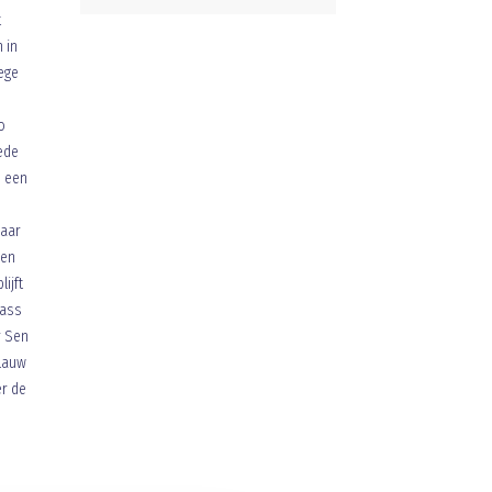
t
 in
ege
o
mede
n een
maar
een
ijft
pass
r Sen
Blauw
er de