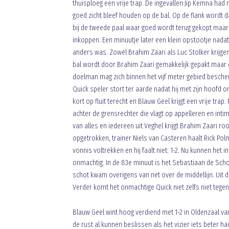
thuisploeg een vrije trap. De ingevallen Jip Kemna had 
goed zicht bleef houden op de bal. Op de flank wordt d
bij de tweede paal waar goed wordt terug gekopt maar 
inkoppen. Een minuutje later een klein opstootje nadat
anders was. Zowel Brahim Zaari als Luc Stolker krijgen
bal wordt door Brahim Zaari gemakkelijk gepakt maar 
doelman mag zich binnen het vijf meter gebied bescherm
Quick speler stort ter aarde nadat hij met zijn hoofd
kort op fluit terecht en Blauw Geel krijgt een vrije trap
achter de grensrechter die vlagt op appelleren en intim
van alles en iedereen uit Veghel krijgt Brahim Zaari r
opgetrokken, trainer Niels van Casteren haalt Rick P
vonnis voltrekken en hij faalt niet: 1-2. Nu kunnen he
onmachtig. In de 83e minuut is het Sebastiaan de Sch
schot kwam overigens van net over de middellijn. Uit d
Verder komt het onmachtige Quick niet zelfs niet tegen
Blauw Geel wint hoog verdiend met 1-2 in Oldenzaal van
de rust al kunnen beslissen als het vizier iets beter 