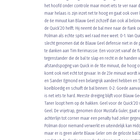
het hoofd onder controle maar moet iets te ver naar d
maar helaas is zijn inzet net te hoog en gaat ook over h
de 6e minuut kan Blauw Geel zichzelf dan ook al belon
de Quick’20 helft. Hij neemt de bal mee naar de flank 
Polman als echte spits wel raad mee weet: 0-1. Van Qui
slecht genomen dat de Blauw Geel defensie niet in de p
te danken aan Tim Rerimassie. Een voorzet vanaf de fl
tegenstander die de bal te slap en recht in de handen 
afstandspoging van Quick in de 18e minuut, die hoog o
komt ook niet echt tot gevaar. In de 23e minuut word
en Sander Egmond een belangrijk aandeel hebben en Sand
koelbloedig en schuift de bal binnen: 0-2. Goede aanva
is net iets te hard. Meeste dreiging blijft voor Blauw 
Taner loopt hem op de hakken. Geel voor de Quick’20 v
Geel. De vrijetrap, genomen door Mustafa Guler, gaat v
achterlijn tot corner maar een penalty had zeker geg
Polman door niemand verwerkt en uiteindelijk kan Hidd
maar er is geen alerte Blauw Geler om de geloste bal bi