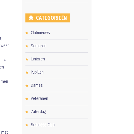
CATEGORIEËN
Clubnieuws
e,
n weer
Senioren
Junioren
lauw
men
Pupillen
lemen
Dames
Veteranen
Zaterdag
Business Club
l met