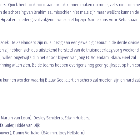
fers. Quick heeft ook nooit aanspraak kunnen maken op meer, zelfs niet toen het
n de schorsing van Brahim zal misschien niet mals zijn maar wellicht kunnen de
ij zal er in ieder geval volgende week niet bij zijn. Mooie kans voor Sebastiaan
ek. De Zeelanders zijn nu al bezig aan een geweldig debuut in de derde divisie.
 en zij hebben zich dus uitstekend hersteld van de thuisnederlaag vorig weekend
j willen ongetwijfeld in het spoor blijven van Jong FC Volendam. Blauw Geel zal
inning willen zien. Beide teams hebben overigens nog geen gelijkspel op hun co
u kunnen worden waarbij Blauw Geel alert en scherp zal moeten zijn en hard zal
Martijn van Loon), Desley Schilders, Edwin Huibers,
 Guler, Hidde van Dijk,
wer), Danny Verbakel (84e min. Joey Hellstern),