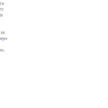
 in
 TV
 de
 Dit
 tegen
nto.