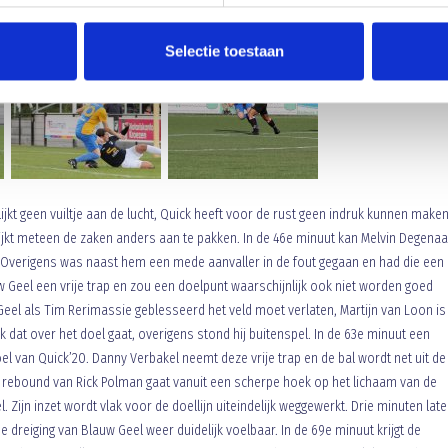
Selectie toestaan
jkt geen vuiltje aan de lucht, Quick heeft voor de rust geen indruk kunnen maken
lijkt meteen de zaken anders aan te pakken. In de 46e minuut kan Melvin Degenaa
t. Overigens was naast hem een mede aanvaller in de fout gegaan en had die een
Geel een vrije trap en zou een doelpunt waarschijnlijk ook niet worden goed
eel als Tim Rerimassie geblesseerd het veld moet verlaten, Martijn van Loon is 
k dat over het doel gaat, overigens stond hij buitenspel. In de 63e minuut een
el van Quick’20. Danny Verbakel neemt deze vrije trap en de bal wordt net uit de
rebound van Rick Polman gaat vanuit een scherpe hoek op het lichaam van de
 Zijn inzet wordt vlak voor de doellijn uiteindelijk weggewerkt. Drie minuten late
 dreiging van Blauw Geel weer duidelijk voelbaar. In de 69e minuut krijgt de