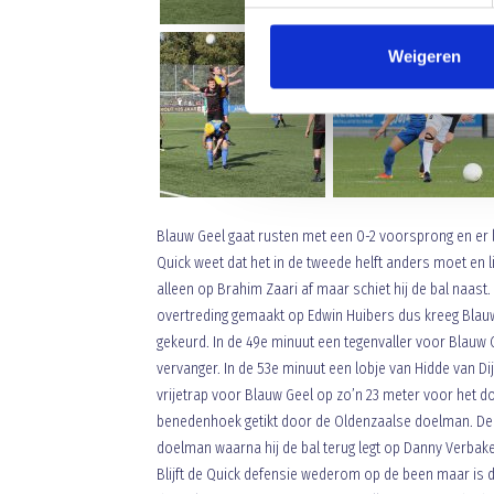
Weigeren
Blauw Geel gaat rusten met een 0-2 voorsprong en er li
Quick weet dat het in de tweede helft anders moet en 
alleen op Brahim Zaari af maar schiet hij de bal naas
overtreding gemaakt op Edwin Huibers dus kreeg Blauw 
gekeurd. In de 49e minuut een tegenvaller voor Blauw G
vervanger. In de 53e minuut een lobje van Hidde van Dij
vrijetrap voor Blauw Geel op zo’n 23 meter voor het do
benedenhoek getikt door de Oldenzaalse doelman. De 
doelman waarna hij de bal terug legt op Danny Verbakel.
Blijft de Quick defensie wederom op de been maar is de