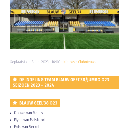
Geplaatst op 8 juni 2023 • 16:00 •
Nieuws
•
Clubnieuws
DE INDELING TEAM BLAUW GEEL’38/JUMBO O23
SEIZOEN 2023 – 2024
BLAUW GEEL’38 O23
Douwe van Meurs
Flynn van Balsfoort
Frits van Berkel