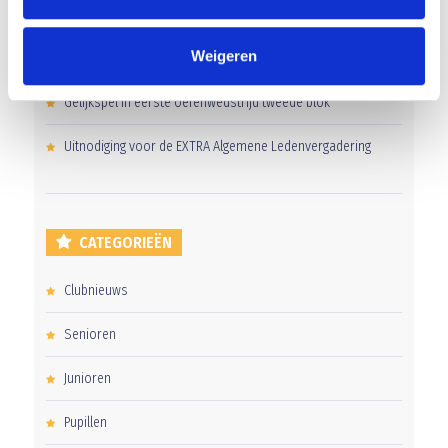
Groot onderhoud op ons sportpark
Weigeren
Overwinning op Mierlo Hout
Gelijkspel in eerste oefenwedstrijd tweede blok
Uitnodiging voor de EXTRA Algemene Ledenvergadering
CATEGORIEËN
Clubnieuws
Senioren
Junioren
Pupillen