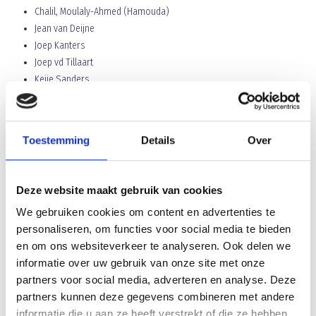
Chalil, Moulaly-Ahmed (Hamouda)
Jean van Deijne
Joep Kanters
Joep vd Tillaart
Keije Sanders
Milan van Lee
Nick Verbruggen
Niek van Os
Toestemming
Details
Over
Noah Imankario
Rick Verberk
Roel van Lankveld
Deze website maakt gebruik van cookies
Talip Arslan
We gebruiken cookies om content en advertenties te
Thomas de Grauw
personaliseren, om functies voor social media te bieden
Tim Loefen
en om ons websiteverkeer te analyseren. Ook delen we
Yannick vd Broek
informatie over uw gebruik van onze site met onze
Array
partners voor social media, adverteren en analyse. Deze
Twitter
Facebook
WhatsApp
partners kunnen deze gegevens combineren met andere
informatie die u aan ze heeft verstrekt of die ze hebben