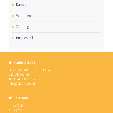
Dames
Veteranen
Zaterdag
Business Club
BLAUW GEEL'38
Pr. W. Alexander Sportpark 24
5461 XL Veghel
Tel. (0413) 36 57 04
info@blauwgeel.nl
SNELLINKS
De Club
Teams