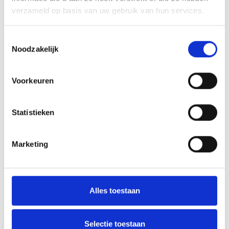
verzameld op basis van uw gebruik van hun services.
Ben Evers Penaltybokaal
Toestemmingsselectie
Voorlopige teamindelingen Jeugd Blauw Geel seizoen 2023 /
Noodzakelijk
2024
Voorkeuren
AANMELDEN LID
Statistieken
Marketing
Alles toestaan
RECENT NIEUWS
‘Méér kansen voor de eigen jeugd’
Selectie toestaan