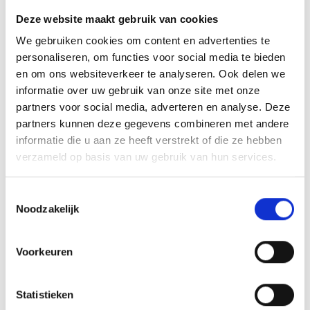
Blauw Geel’38 JO13-1 ontvangt PSV JO12 met Daan de Groot!
Deze website maakt gebruik van cookies
We gebruiken cookies om content en advertenties te
Blauw Geel spelers bij jeugdopleiding BVO
personaliseren, om functies voor social media te bieden
en om ons websiteverkeer te analyseren. Ook delen we
informatie over uw gebruik van onze site met onze
partners voor social media, adverteren en analyse. Deze
AANMELDEN LID
partners kunnen deze gegevens combineren met andere
informatie die u aan ze heeft verstrekt of die ze hebben
verzameld op basis van uw gebruik van hun services.
Toestemmingsselectie
Noodzakelijk
RECENT NIEUWS
Voorkeuren
‘Méér kansen voor de eigen jeugd’
Statistieken
Groot onderhoud op ons sportpark