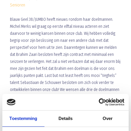
Senioren
Blauw Geel 38/JUMBO heeft nieuws rondom haar doelmannen.
Michel Merks wil graag op eerste elftal niveau acteren en ziet
daarvoor te weinig kansen binnen onze club. Wij hebben volledig
begrip voor zijn beslissing om naar een andere club met dat
perspectief voor hem uit te zien. Daarentegen kunnen we melden
dat Brahim Zaari besloten heeft zijn contract met minimaal een
seizoen te verlengen. Het zal u niet verbazen dat wij daar enorm blij
mee zijn gezien het feit dat Brahim een doelman is die voor ons
jaarlijks punten pakt. Last but not least heeft ons mooi “Veghels”
talent Sebastiaan de Schouwer besloten om zich ook verder te
ontwikkelen binnen onze club! We wensen alle drie de doelmannen
in het vervolg van hun voetballoopbaan veel succes.
Array
Twitter
Facebook
WhatsApp
Toestemming
Details
Over