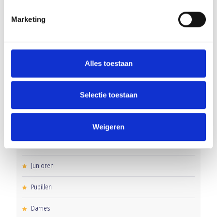
Overwinning op Mierlo Hout
Marketing
Gelijkspel in eerste oefenwedstrijd tweede blok
Uitnodiging voor de EXTRA Algemene Ledenvergadering
Alles toestaan
Selectie toestaan
CATEGORIEËN
Clubnieuws
Weigeren
Senioren
Junioren
Pupillen
Dames