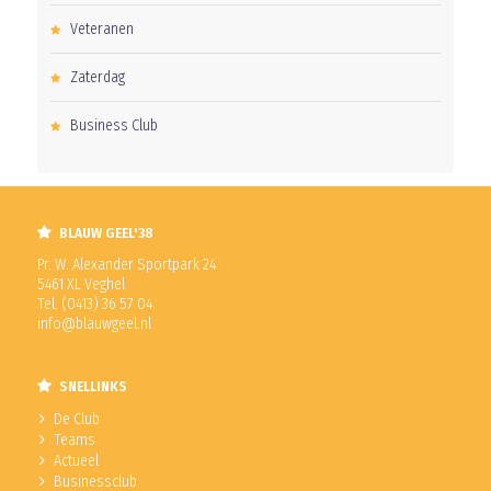
Veteranen
Zaterdag
Business Club
BLAUW GEEL'38
Pr. W. Alexander Sportpark 24
5461 XL Veghel
Tel. (0413) 36 57 04
info@blauwgeel.nl
SNELLINKS
De Club
Teams
Actueel
Businessclub