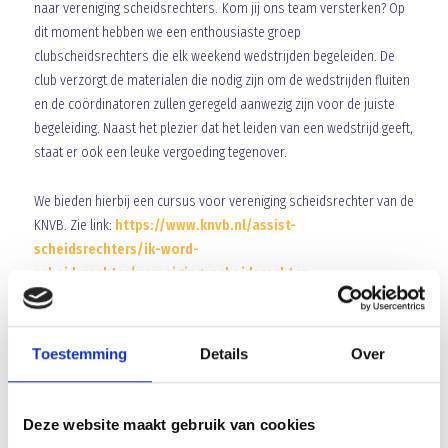
naar vereniging scheidsrechters. Kom jij ons team versterken? Op
dit moment hebben we een enthousiaste groep
clubscheidsrechters die elk weekend wedstrijden begeleiden. De
club verzorgt de materialen die nodig zijn om de wedstrijden fluiten
en de coördinatoren zullen geregeld aanwezig zijn voor de juiste
begeleiding. Naast het plezier dat het leiden van een wedstrijd geeft,
staat er ook een leuke vergoeding tegenover.
We bieden hierbij een cursus voor vereniging scheidsrechter van de
KNVB. Zie link:
https://www.knvb.nl/assist-
scheidsrechters/ik-word-
scheidsrechter/verenigingsscheidsrechter
Ben jij:
Toestemming
Details
Over
De jeugdspeler vanaf 15 jaar
die op zaterdagmorgen een
jeugdwedstrijd wil fluiten?
De (oud)seniorenspeler die op zaterdag een jeugdwedstrijd wil
Deze website maakt gebruik van cookies
fluiten?