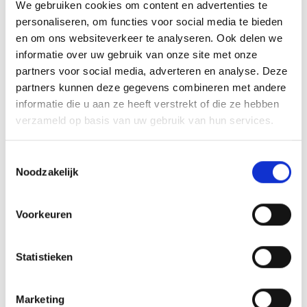
We gebruiken cookies om content en advertenties te
personaliseren, om functies voor social media te bieden
De lezer van dit bericht die denkt: Dit kan en wil ik ook. Neem dan
en om ons websiteverkeer te analyseren. Ook delen we
zeker contact op met onderstaande personen via het mailadres:
informatie over uw gebruik van onze site met onze
partners voor social media, adverteren en analyse. Deze
Frank van Leuken en Bjordi Ravesteijn
partners kunnen deze gegevens combineren met andere
jeugdscheidsrechters@blauwgeel.nl
informatie die u aan ze heeft verstrekt of die ze hebben
verzameld op basis van uw gebruik van hun services.
Zij zullen dan spoedig contact met je opnemen om samen kijken
wat er mogelijk is. Mocht je vragen hebben, neem dan ook zeker
even contact met hen op.
Toestemmingsselectie
Noodzakelijk
Array
Twitter
Facebook
WhatsApp
Voorkeuren
Opgave training januari 2024
Statistieken
MOOS VAN BOXTEL JUMPSQUARE PUPIL VAN DE WEEK
Marketing