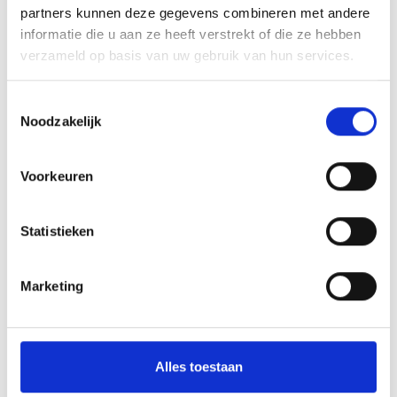
RECENT NIEUWS
partners kunnen deze gegevens combineren met andere
informatie die u aan ze heeft verstrekt of die ze hebben
Groot onderhoud op ons sportpark
verzameld op basis van uw gebruik van hun services.
Overwinning op Mierlo Hout
Toestemmingsselectie
Noodzakelijk
Gelijkspel in eerste oefenwedstrijd tweede blok
Uitnodiging voor de EXTRA Algemene Ledenvergadering
Voorkeuren
Word jij de volgende Pupil van de Week bij BlauwGeel?
Statistieken
Marketing
CATEGORIEËN
Clubnieuws
Alles toestaan
Senioren