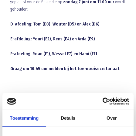
geplaatst voor de finale die op
zondag 7 juni om 11.00 uur
wordt
gehouden:
D-afdeling: Tom (D3), Wouter (D5) en Alex (D6)
E-afdeling: Youri (E2), Rens (E4) en Arda (E9)
F-afdeling: Roan (F1), Wessel E7) en Hami (F11
Graag om 10.45 uur melden bij het toernooisecretariaat.
Array
Twitter
Facebook
WhatsApp
Toestemming
Details
Over
Drie nieuwe oude gezichten in selectie Blauw Geel’38/JUMBO!