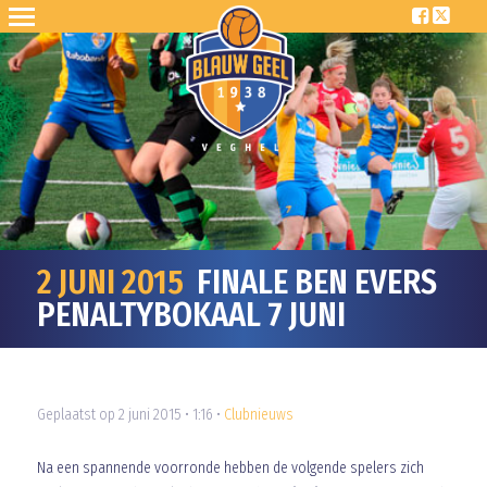
2 JUNI 2015
FINALE BEN EVERS
PENALTYBOKAAL 7 JUNI
Geplaatst op 2 juni 2015 • 1:16 •
Clubnieuws
Na een spannende voorronde hebben de volgende spelers zich