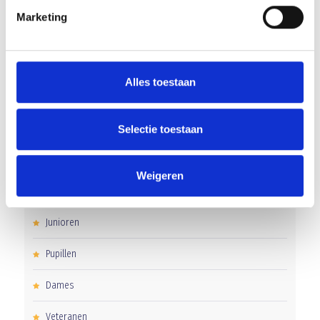
Marketing
Gelijkspel in eerste oefenwedstrijd tweede blok
Uitnodiging voor de EXTRA Algemene Ledenvergadering
Alles toestaan
CATEGORIEËN
Selectie toestaan
Clubnieuws
Weigeren
Senioren
Junioren
Pupillen
Dames
Veteranen