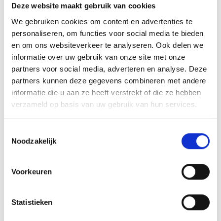
Deze website maakt gebruik van cookies
Ook C- en D- teams speelde afgelopen weekend toernooien bij
Blauw Geel’38
We gebruiken cookies om content en advertenties te
personaliseren, om functies voor social media te bieden
en om ons websiteverkeer te analyseren. Ook delen we
informatie over uw gebruik van onze site met onze
partners voor social media, adverteren en analyse. Deze
AANMELDEN LID
partners kunnen deze gegevens combineren met andere
informatie die u aan ze heeft verstrekt of die ze hebben
verzameld op basis van uw gebruik van hun services.
Toestemmingsselectie
Noodzakelijk
RECENT NIEUWS
Voorkeuren
‘Méér kansen voor de eigen jeugd’
Groot onderhoud op ons sportpark
Statistieken
Overwinning op Mierlo Hout