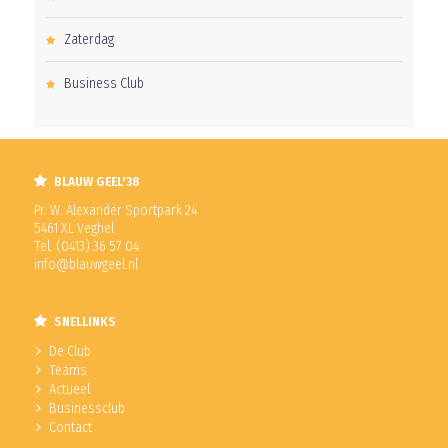
Zaterdag
Business Club
BLAUW GEEL'38
Pr. W. Alexander Sportpark 24
5461 XL Veghel
Tel. (0413) 36 57 04
info@blauwgeel.nl
SNELLINKS
De Club
Teams
Actueel
Businessclub
Contact