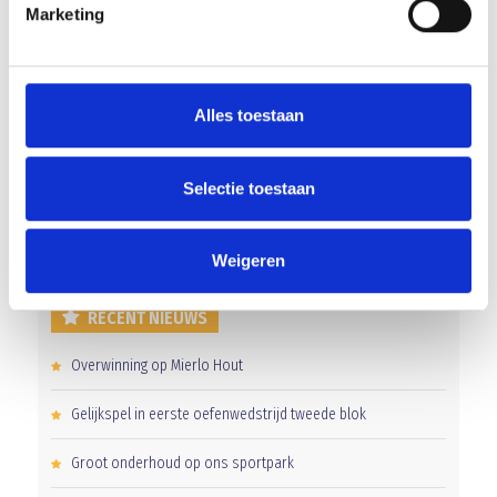
Marketing
Blauw Geel’38 JO12-1 in het nieuw gestoken
Alles toestaan
AANMELDEN LID
Selectie toestaan
Weigeren
RECENT NIEUWS
Overwinning op Mierlo Hout
Gelijkspel in eerste oefenwedstrijd tweede blok
Groot onderhoud op ons sportpark