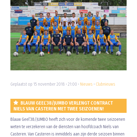
Geplaatst op 15 november 2018 • 21:00 •
Nieuws
•
Clubnieuws
BLAUW GEEL’38/JUMBO VERLENGT CONTRACT
NIELS VAN CASTEREN MET TWEE SEIZOENEN!
Blauw Geel’38/JUMBO heeft zich voor de komende twee seizoenen
weten te verzekeren van de diensten van hoofdcoach Niels van
Casteren. Van Casteren is inmiddels aan zijn derde seizoen binnen