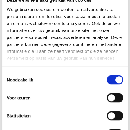
Deze website maakt gebruik van cookies
We gebruiken cookies om content en advertenties te
personaliseren, om functies voor social media te bieden
en om ons websiteverkeer te analyseren. Ook delen we
informatie over uw gebruik van onze site met onze
partners voor social media, adverteren en analyse. Deze
partners kunnen deze gegevens combineren met andere
informatie die u aan ze heeft verstrekt of die ze hebben
verzameld op basis van uw gebruik van hun services.
Toestemmingsselectie
Noodzakelijk
Foto: Peter Kuijpers
Array
Voorkeuren
Twitter
Facebook
WhatsApp
Statistieken
Mededeling Ledenadministratie