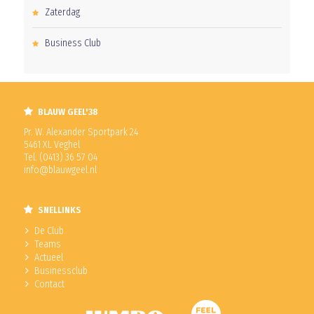
Zaterdag
Business Club
BLAUW GEEL'38
Pr. W. Alexander Sportpark 24
5461 XL Veghel
Tel. (0413) 36 57 04
info@blauwgeel.nl
SNELLINKS
De Club
Teams
Actueel
Businessclub
Contact