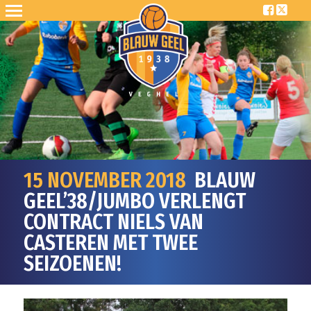
15 NOVEMBER 2018
BLAUW
GEEL’38/JUMBO VERLENGT
CONTRACT NIELS VAN
CASTEREN MET TWEE
SEIZOENEN!