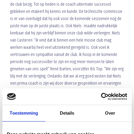
de club bezig. Tot op heden is de coach uitermate succesvol
gebleken en etaleert hij kennis en kunde. De technische commissie
is er van overtuigd dat hij ook voor de komende seizoenen nog de
juiste man op de juiste plaats is. Ook Niels maakte nadrukkelijk
kenbaar dat hij zijn verblijf binnen onze club wilde verlengen. Niels
van Casteren: “Ik vind dat ik binnen een hele mooie club mag
werken waarbij heel veel uitstekend geregeld is. Ook voel ik
vertrouwen en sympathie vanuit de club. Ik hoop in de komende
periode nog succesvoller te zijn en nog meer mensen te laten
genieten van ons spel!” René Barten, voorzitter BG Top: “We zijn erg
blij met de verlenging. Ondanks dat we al erg goed wisten dat Niels
een prima coach is zijn wij door diverse gesprekken en ervaringen
er absoluut van overtuigd geraakt dat we met hem nog langer en
meer succesvol kunnen zijn. Zowel in de resultaten als in de
speelwijze!”
Toestemming
Details
Over