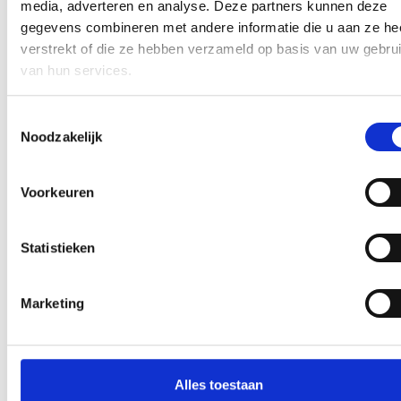
media, adverteren en analyse. Deze partners kunnen deze
gegevens combineren met andere informatie die u aan ze he
verstrekt of die ze hebben verzameld op basis van uw gebru
AANMELDEN LID
van hun services.
Toestemmingsselectie
Noodzakelijk
Voorkeuren
RECENT NIEUWS
Statistieken
‘Méér kansen voor de eigen jeugd’
Groot onderhoud op ons sportpark
Marketing
Overwinning op Mierlo Hout
Gelijkspel in eerste oefenwedstrijd tweede blok
Alles toestaan