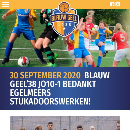
30 SEPTEMBER 2020
BLAUW
GEEL’38 JO10-1 BEDANKT
EGELMEERS
STUKADOORSWERKEN!