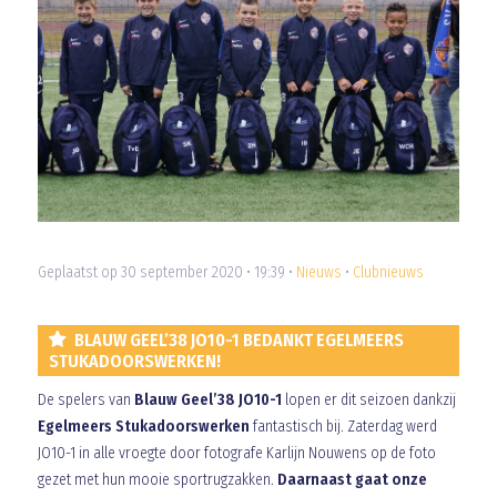
Geplaatst op 30 september 2020 • 19:39 •
Nieuws
•
Clubnieuws
BLAUW GEEL’38 JO10-1 BEDANKT EGELMEERS
STUKADOORSWERKEN!
De spelers van
Blauw Geel’38 JO10-1
lopen er dit seizoen dankzij
Egelmeers Stukadoorswerken
fantastisch bij. Zaterdag werd
JO10-1 in alle vroegte door fotografe Karlijn Nouwens op de foto
gezet met hun mooie sportrugzakken.
Daarnaast gaat onze