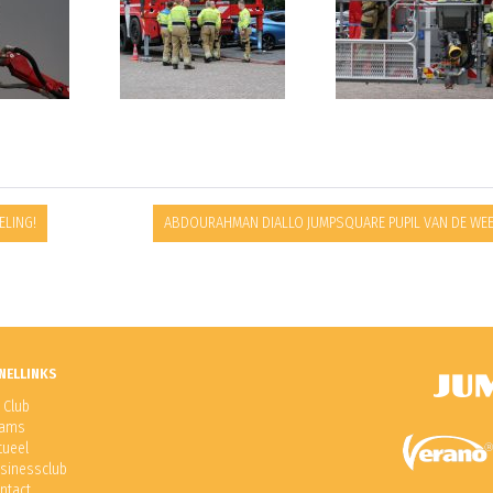
ELING!
ABDOURAHMAN DIALLO JUMPSQUARE PUPIL VAN DE WE
NELLINKS
 Club
ams
tueel
sinessclub
ntact