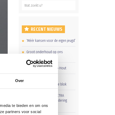
RECENT NIEUWS
‘Méér kansen voor de eigen jeugd’
Groot onderhoud op ons
sportpark
Overwinning op Mierlo Hout
Gelijkspel in eerste
Over
oefenwedstrijd tweede blok
Uitnodiging voor de EXTRA
Algemene Ledenvergadering
 media te bieden en om ons
ze partners voor social