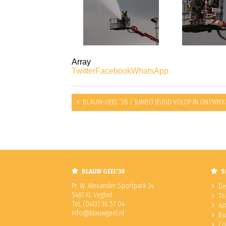
Array
Twitter
Facebook
WhatsApp
BLAUW-GEEL ’38 / JUMBO JEUGD VOLOP IN ONTWIKK
BLAUW GEEL'38
S
Pr. W. Alexander Sportpark 24
De
5461 XL Veghel
Te
Tel. (0413) 36 57 04
Ac
info@blauwgeel.nl
Bu
Co