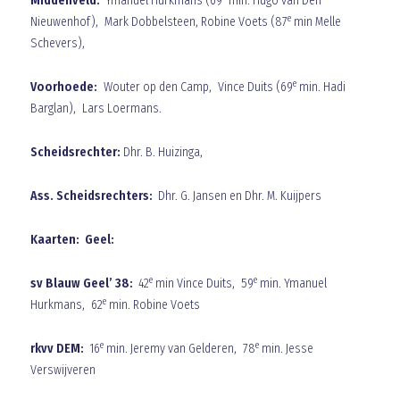
Middenveld:
Ymanuel Hurkmans (69
min. Hugo van Den
e
Nieuwenhof), Mark Dobbelsteen, Robine Voets (87
min Melle
Schevers),
e
Voorhoede:
Wouter op den Camp, Vince Duits (69
min. Hadi
Barglan), Lars Loermans.
Scheidsrechter:
Dhr. B. Huizinga,
Ass. Scheidsrechters:
Dhr. G. Jansen en Dhr. M. Kuijpers
Kaarten: Geel:
e
e
sv Blauw Geel’ 38:
42
min Vince Duits, 59
min. Ymanuel
e
Hurkmans, 62
min. Robine Voets
e
e
rkvv DEM:
16
min. Jeremy van Gelderen, 78
min. Jesse
Verswijveren