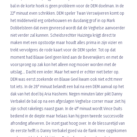
bal in de korte hoek is geen probleem voor de DEM doelman. In de
e
22
minuut even schrikken. DEM speler Twan Verswijveren komt op
het middenveld erg onbehouwen en dusdanig grof in op Mark
Dobbelsteen dat even gevreesd wordt dat de Veghelse aanvoerder
niet verder zal kunnen. Scheidsrechter Huizinga krijgt direct te
maken met een opstootje maar houdt alles prima in zijn vizier en
trekt vervolgens de rode kaart voor de DEM speler. Tot op dat
moment had Blauw Geel geen kind aan de Beverwijkers en met de
voorsprong op zak kon het alleen nog mooier worden met de
uitslag…. Dacht een ieder. Maar het werd er echter niet beter op.
DEM was eerst zoekende en Blauw Geel kwam ook niet echt meer
e
tot iets. In de 28
minuut belandt een bal na een DEM aanval op het
dak van het doel bij Aria Hashemi. Negen minuten later pikt Danny
Verbakel de bal op na een afgeslagen Veghelse corner maar ziet hij
e
zijn schot rakelings naast gaan. In de 41
minuut wordt Vince Duits
bediend in de diepte maar helaas kan hij geen tweede succesvolle
afronding afleveren. De inzet gaat hoog over. In de blessuretijd van
de eerste helft is Danny Verbakel goed via de flank mee opgekomen