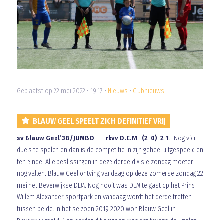
Geplaatst op 22 mei 2022 • 19:17 •
Nieuws
•
Clubnieuws
BLAUW GEEL SPEELT ZICH DEFINITIEF VRIJ
sv Blauw Geel’38/JUMBO — rkvv D.E.M. (2-0) 2-1
. Nog vier
duels te spelen en dan is de competitie in zijn geheel uitgespeeld en
ten einde. Alle beslissingen in deze derde divisie zondag moeten
nog vallen. Blauw Geel ontving vandaag op deze zomerse zondag 22
mei het Beverwijkse DEM. Nog nooit was DEM te gast op het Prins
Willem Alexander sportpark en vandaag wordt het derde treffen
tussen beide. In het seizoen 2019-2020 won Blauw Geel in