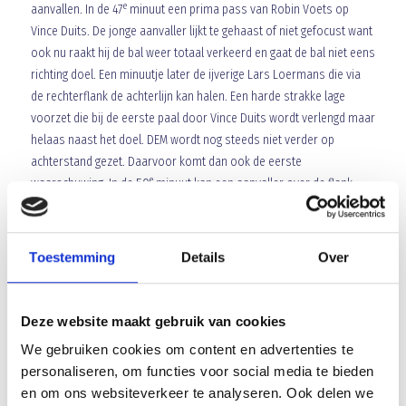
e
aanvallen. In de 47
minuut een prima pass van Robin Voets op
Vince Duits. De jonge aanvaller lijkt te gehaast of niet gefocust want
ook nu raakt hij de bal weer totaal verkeerd en gaat de bal niet eens
richting doel. Een minuutje later de ijverige Lars Loermans die via
de rechterflank de achterlijn kan halen. Een harde strakke lage
voorzet die bij de eerste paal door Vince Duits wordt verlengd maar
helaas naast het doel. DEM wordt nog steeds niet verder op
achterstand gezet. Daarvoor komt dan ook de eerste
e
waarschuwing. In de 50
minuut kan een aanvaller over de flank
richting het Veghelse doel. Gelukkig is Aria Hashemi alert en komt
uit zijn doel gesneld. Daarmee het doel goed verkleinend. De DEM
e
speler schiet de bal dan ook op de Veghelse doelman. In de 54
Toestemming
Details
Over
minuut kan de DEM doelman redding brengen op een snoeiharde
inzet van Lars Loermans. Hij bokst de bal tot corner. Even gebeurd
e
en niets. Tot in de 67
minuut. Bilal Zejii snelt alleen richting Blauw
Deze website maakt gebruik van cookies
Geel doel maar schiet de bal recht op Aria Hashemi. Een tweede
We gebruiken cookies om content en advertenties te
grote waarschuwing voor Blauw Geel dat de tien Beverwijkers nog
personaliseren, om functies voor social media te bieden
altijd niet opgeven en bij een aansluitingstreffer nog wel eens
en om ons websiteverkeer te analyseren. Ook delen we
vleugels zouden kunnen krijgen. Blauw Geel had het duel al lang op