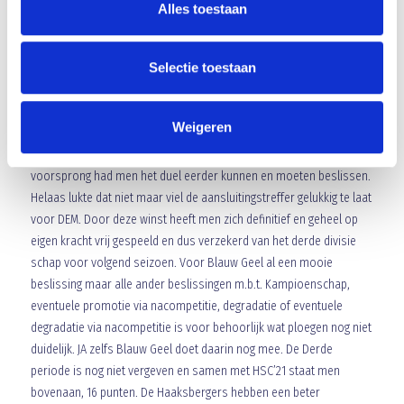
2-1 scoort. Nino Klaver laat Aria Hashemi met een hard droog schot
Alles toestaan
gehele kansloos. Hij mocht vrij aanleggen: 2-1. DEM brengt de bal
snel naar de middenstip in de hoop op nog een punt. Het zou de
Selectie toestaan
ultieme stunt zijn. Gelukkig laat Blauw Geel het net zover komen.
Het wint ook het derde treffen tegen DEM.
Weigeren
Blauw Geel doet goede zaken tegen een direct concurrent. Ondanks
dat de overwinning eigenlijk nooit in gevaar kwam na de 2-0
voorsprong had men het duel eerder kunnen en moeten beslissen.
Helaas lukte dat niet maar viel de aansluitingstreffer gelukkig te laat
voor DEM. Door deze winst heeft men zich definitief en geheel op
eigen kracht vrij gespeeld en dus verzekerd van het derde divisie
schap voor volgend seizoen. Voor Blauw Geel al een mooie
beslissing maar alle ander beslissingen m.b.t. Kampioenschap,
eventuele promotie via nacompetitie, degradatie of eventuele
degradatie via nacompetitie is voor behoorlijk wat ploegen nog niet
duidelijk. JA zelfs Blauw Geel doet daarin nog mee. De Derde
periode is nog niet vergeven en samen met HSC’21 staat men
bovenaan, 16 punten. De Haaksbergers hebben een beter