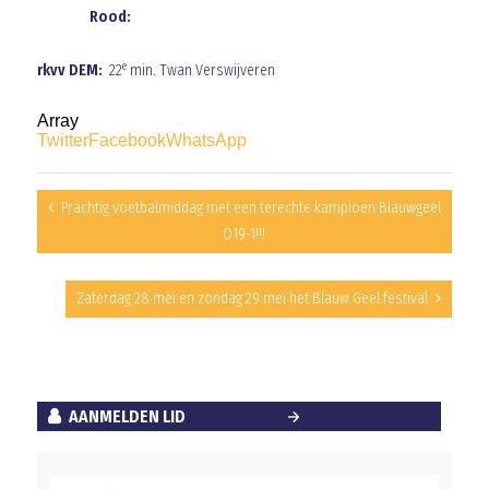
Rood:
e
rkvv DEM:
22
min. Twan Verswijveren
Array
Twitter
Facebook
WhatsApp
Prachtig voetbalmiddag met een terechte kampioen Blauwgeel
O19-1!!!
Zaterdag 28 mei en zondag 29 mei het Blauw Geel festival
AANMELDEN LID