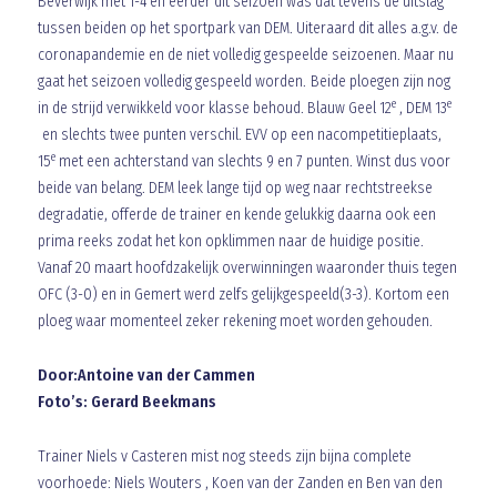
Beverwijk met 1-4 en eerder dit seizoen was dat tevens de uitslag
tussen beiden op het sportpark van DEM. Uiteraard dit alles a.g.v. de
coronapandemie en de niet volledig gespeelde seizoenen. Maar nu
gaat het seizoen volledig gespeeld worden. Beide ploegen zijn nog
e
e
in de strijd verwikkeld voor klasse behoud. Blauw Geel 12
, DEM 13
en slechts twee punten verschil. EVV op een nacompetitieplaats,
e
15
met een achterstand van slechts 9 en 7 punten. Winst dus voor
beide van belang. DEM leek lange tijd op weg naar rechtstreekse
degradatie, offerde de trainer en kende gelukkig daarna ook een
prima reeks zodat het kon opklimmen naar de huidige positie.
Vanaf 20 maart hoofdzakelijk overwinningen waaronder thuis tegen
OFC (3-0) en in Gemert werd zelfs gelijkgespeeld(3-3). Kortom een
ploeg waar momenteel zeker rekening moet worden gehouden.
Door:Antoine van der Cammen
Foto’s: Gerard Beekmans
Trainer Niels v Casteren mist nog steeds zijn bijna complete
voorhoede: Niels Wouters , Koen van der Zanden en Ben van den