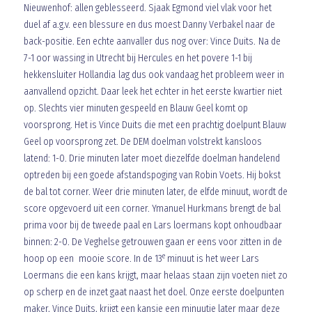
Nieuwenhof: allen geblesseerd. Sjaak Egmond viel vlak voor het
duel af a.g.v. een blessure en dus moest Danny Verbakel naar de
back-positie. Een echte aanvaller dus nog over: Vince Duits. Na de
7-1 oor wassing in Utrecht bij Hercules en het povere 1-1 bij
hekkensluiter Hollandia lag dus ook vandaag het probleem weer in
aanvallend opzicht. Daar leek het echter in het eerste kwartier niet
op. Slechts vier minuten gespeeld en Blauw Geel komt op
voorsprong. Het is Vince Duits die met een prachtig doelpunt Blauw
Geel op voorsprong zet. De DEM doelman volstrekt kansloos
latend: 1-0. Drie minuten later moet diezelfde doelman handelend
optreden bij een goede afstandspoging van Robin Voets. Hij bokst
de bal tot corner. Weer drie minuten later, de elfde minuut, wordt de
score opgevoerd uit een corner. Ymanuel Hurkmans brengt de bal
prima voor bij de tweede paal en Lars loermans kopt onhoudbaar
binnen: 2-0. De Veghelse getrouwen gaan er eens voor zitten in de
e
hoop op een mooie score. In de 13
minuut is het weer Lars
Loermans die een kans krijgt, maar helaas staan zijn voeten niet zo
op scherp en de inzet gaat naast het doel. Onze eerste doelpunten
maker, Vince Duits, krijgt een kansje een minuutje later maar deze