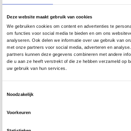
Houd je aan de maatregelen en blijf gezond!
Deze website maakt gebruik van cookies
We gebruiken cookies om content en advertenties te persona
Namens,
om functies voor social media te bieden en om ons websitev
analyseren. Ook delen we informatie over uw gebruik van on
Bestuur Blauw Geel’38/Jumbo
met onze partners voor social media, adverteren en analyse
partners kunnen deze gegevens combineren met andere info
Array
Twitter
Facebook
WhatsApp
die u aan ze heeft verstrekt of die ze hebben verzameld op 
uw gebruik van hun services.
GROTE BLAUW GEEL’38/JUMBO CLUB DAG OP 19 DECEMBER:
Toestemmingsselectie
Noodzakelijk
Trainingsschema wijzigingen de komende weken!
Voorkeuren
AANMELDEN LID
Statistieken