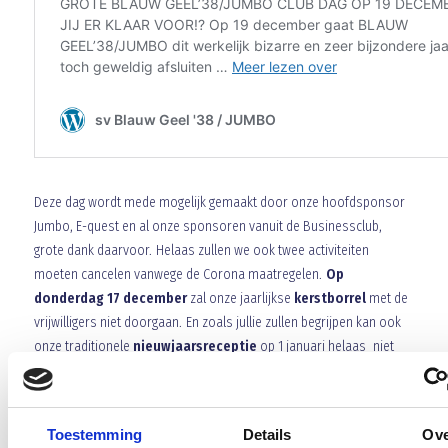
Deze dag wordt mede mogelijk gemaakt door onze hoofdsponsor
Jumbo, E-quest en al onze sponsoren vanuit de Businessclub,
grote dank daarvoor. Helaas zullen we ook twee activiteiten
moeten cancelen vanwege de Corona maatregelen.
Op
donderdag 17 december
zal onze jaarlijkse
kerstborrel
met de
vrijwilligers niet doorgaan. En zoals jullie zullen begrijpen kan ook
onze traditionele
nieuwjaarsreceptie
op 1 januari helaas niet
doorgaan vanwege het Corona virus.
Voor nu wensen wij u een gezellige december maand, fijne
Toestemming
Details
Ov
feestdagen en een voorspoedig 2021 toe.