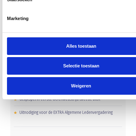
Marketing
RECENT NIEUWS
Alles toestaan
‘Méér kansen voor de eigen jeugd’
Selectie toestaan
Groot onderhoud op ons sportpark
Weigeren
Overwinning op Mierlo Hout
Gelijkspel in eerste oefenwedstrijd tweede blok
Uitnodiging voor de EXTRA Algemene Ledenvergadering